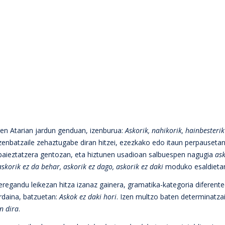
en Atarian jardun genduan, izenburua:
Askorik, nahikorik, hainbesterik
, zenbatzaile zehaztugabe diran hitzei, ezezkako edo itaun perpauseta
 baieztatzera gentozan, eta hiztunen usadioan salbuespen nagugia
as
askorik ez da behar, askorik ez dago, askorik ez daki
moduko esaldieta
eregandu leikezan hitza izanaz gainera, gramatika-kategoria diferent
rdaina, batzuetan:
Askok ez daki hori
. Izen multzo baten determinatzai
n dira
.