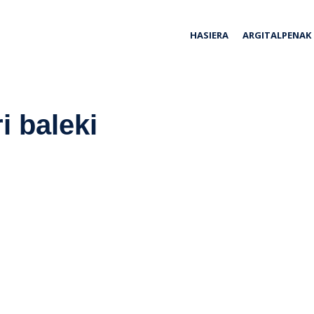
ria
HASIERA
ARGITALPENAK
 baleki