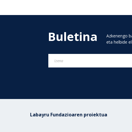
Buletina
Azkenengo ba
eta helbide e
Labayru Fundazioaren proiektua