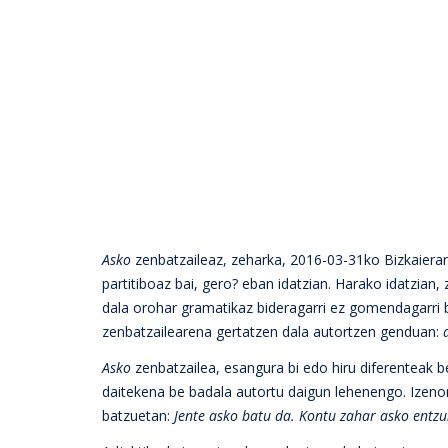
Asko
zenbatzaileaz, zeharka, 2016-03-31ko Bizkaierar
partitiboaz bai, gero? eban idatzian. Harako idatzian
dala orohar gramatikaz bideragarri ez gomendagarri
zenbatzailearena gertatzen dala autortzen genduan:
Asko
zenbatzailea, esangura bi edo hiru diferenteak b
daitekena be badala autortu daigun lehenengo. Izeno
batzuetan:
Jente asko batu da. Kontu zahar asko entzu