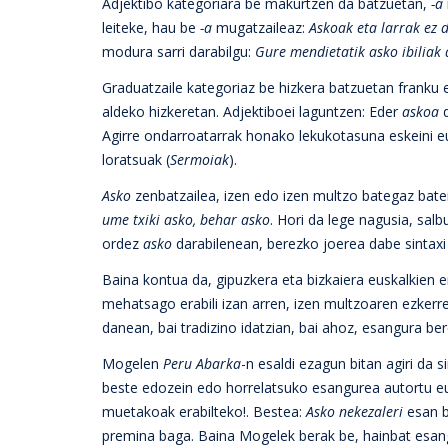
Adjektibo kategoriara be makurtzen da batzuetan,
-a
leiteke, hau be
-a
mugatzaileaz:
Askoak eta larrak ez 
modura sarri darabilgu:
Gure mendietatik asko ibiliak 
Graduatzaile kategoriaz be hizkera batzuetan franku
aldeko hizkeretan. Adjektiboei laguntzen: Eder
askoa
d
Agirre ondarroatarrak honako lekukotasuna eskeini e
loratsuak (
Sermoiak
).
Asko
zenbatzailea, izen edo izen multzo bategaz bater
ume txiki asko, behar asko
. Hori da lege nagusia, salb
ordez
asko
darabilenean, berezko joerea dabe sintaxi 
Baina kontua da, gipuzkera eta bizkaiera euskalkien 
mehatsago erabili izan arren, izen multzoaren ezkerre
danean, bai tradizino idatzian, bai ahoz, esangura b
Mogelen
Peru Abarka
-n esaldi ezagun bitan agiri da
beste edozein edo horrelatsuko esangurea autortu 
muetakoak erabilteko!. Bestea:
Asko nekezaleri
esan b
premina baga. Baina Mogelek berak be, hainbat esang