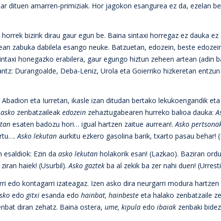
ar dituen amarren-primiziak. Hor jagokon esangurea ez da, ezelan b
i horrek bizirik dirau gaur egun be. Baina sintaxi horregaz ez dauka ez 
rtean zabuka dabilela esango neuke. Batzuetan, edozein, beste edoze
Sintaxi honegazko erabilera, gaur egungo hiztun zeheen artean (adin b
rantz: Durangoalde, Deba-Leniz, Urola eta Goierriko hizkeretan entzun 
 Abadion eta Iurretan, ikasle izan ditudan bertako lekukoengandik et
n
asko
zenbatzaileak
edozein
zehaztugabearen hurreko balioa dauka:
A
utan
esaten badozu hori… igual hartzen zaitue aurrean!.
Asko pertsona
ertu….
Asko lekutan
aurkitu ezkero gasolina barik, txarto pasau behar! (I
n esaldiok: Ezin da
asko
lekutan
holakorik esan! (Lazkao). Baziran or
ziran haiek! (Usurbil).
Asko
gaztek
ba al zekik ba zer nahi duen! (Urrestil
i edo kontagarri izateagaz. Izen asko dira neurgarri modura hartzen
sko
edo
gitxi
esanda edo
hainbat, hainbeste
eta halako zenbatzaile 
zenbat diran zehatz. Baina ostera,
ume, kipula
edo
ibaiak
zenbaki bide