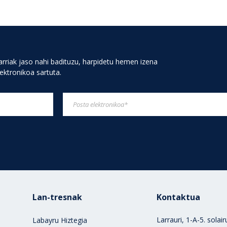
rriak jaso nahi badituzu, harpidetu hemen izena
lektronikoa sartuta.
Lan-tresnak
Kontaktua
Larrauri, 1-A-5. solai
Labayru Hiztegia