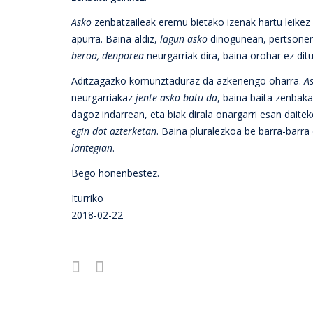
Asko
zenbatzaileak eremu bietako izenak hartu leikez 
apurra. Baina aldiz,
lagun asko
dinogunean, pertsonen
beroa, denporea
neurgarriak dira, baina orohar ez dit
Aditzagazko komunztaduraz da azkenengo oharra.
A
neurgarriakaz
jente asko batu da
, baina baita zenbaka
dagoz indarrean, eta biak dirala onargarri esan dait
egin dot azterketan
. Baina pluralezkoa be barra-barra 
lantegian
.
Bego honenbestez.
Iturriko
2018-02-22