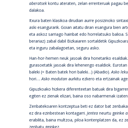
aberatsek
kontu ateraten, zelan errenteruak pagau be
dalakoa.
Itxura baten klasikoa dirudian aurre posizinoko sintax
aski esangurarik. Goian aitatu diran esangura bien a
eta askoz sarriago hainbat edo horrelatsuko balioa. 
berariaz) zabal dabil Bizkaiaren sortaldetik Gipuzkoa
eta inguru zabalagoetan, seguru asko.
Han-hor-hemen neuk jasoak dira honetariko esaldiak.
gurasoetatik jasoak dira lehenengo esaldiok. Eurota
baleki (= Baten batek hori baleki…) (Abadio).
Asko lek
hori….
Asko modutan
aurkitu ezkero eta ertzainak ag
Gipuzkoako hizkera diferenteetan batuak dira bigarre
egiten ez zienak elizari, baina oso nabarmenak izaten 
Zenbatekoaren kontzeptua beti ez dator bat zenbakarr
ez dira ezinbestean kontagarri.
Jentea
neurtu geinke
a
erabilita, baina multzoa, piloa kontenplatzen da, ez 
zenbatu geinkez.