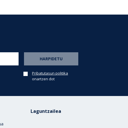
Pribatutasun politika
onartzen dot
Laguntzailea
rua