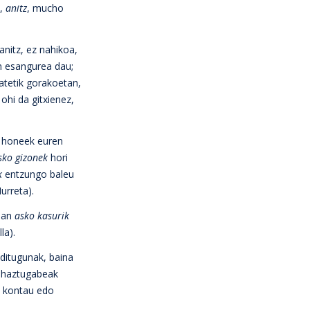
e,
anitz
, mucho
anitz, ez nahikoa,
in esangurea dau;
atetik gorakoetan,
ohi da gitxienez,
a honeek euren
sko gizonek
hori
k
entzungo baleu
urreta).
duan
asko kasurik
la).
 ditugunak, baina
zehaztugabeak
z kontau edo