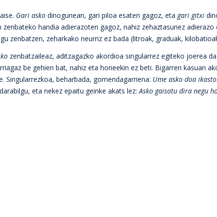
aise.
Gari asko
dinogunean, gari piloa esaten gagoz, eta
gari gitxi
din
 zenbateko handia adierazoten gagoz, nahiz zehaztasunez adierazo 
ugu zenbatzen, zeharkako neurriz ez bada (litroak, graduak, kilobatioa
sko
zenbatzaileaz, aditzagazko akordioa singularrez egiteko joerea da 
rriagaz be gehien bat, nahiz eta honeekin ez beti. Bigarren kasuan ak
eke. Singularrezkoa, beharbada, gomendagarriena:
Ume asko doa ikasto
darabilgu, eta nekez epaitu geinke akats lez:
Asko gaisotu dira negu h