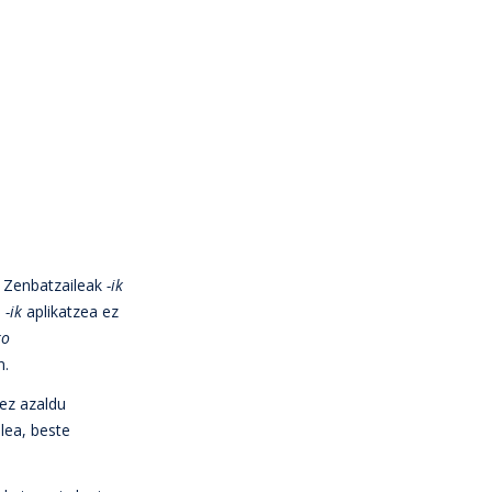
Zenbatzaileak
-ik
n
-ik
aplikatzea ez
ko
n.
eez azaldu
lea, beste