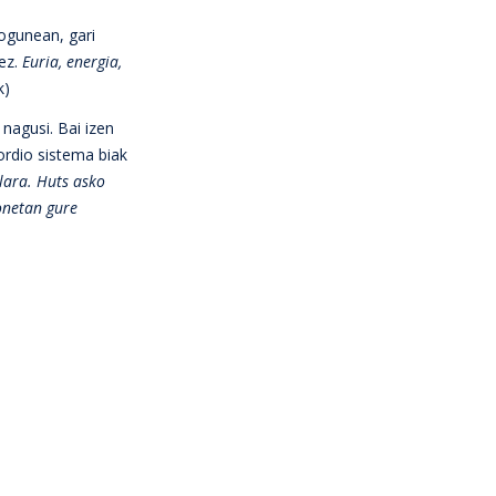
ogunean, gari
ez.
Euria, energia,
k)
nagusi. Bai izen
ordio sistema biak
lara. Huts asko
onetan gure