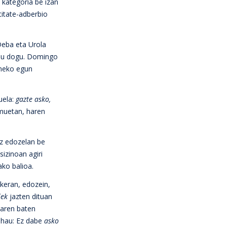
n kategoria be izan
titate-adberbio
 Deba eta Urola
u dogu. Domingo
uneko egun
uela:
gazte asko,
emuetan, haren
az edozelan be
sizinoan agiri
ako balioa.
okeran, edozein,
lek
jazten dituan
laren baten
o
hau: Ez dabe
asko