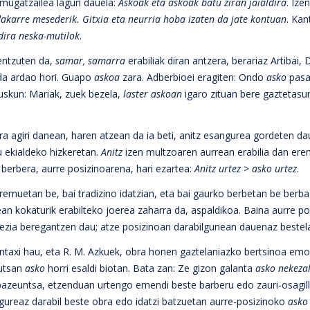
mugatzailea lagun dauela:
Askoak eta askoak batu ziran jaialdira
. Ize
dakarre mesederik. Gitxia eta neurria hoba izaten da jate kontuan
. Kan
dira neska-mutilok
.
 entzuten da,
samar, samarra
erabiliak diran antzera, berariaz Artibai,
a ardao hori. Guapo
askoa
zara. Adberbioei eragiten: Ondo
asko
pasa
uskun: Mariak, zuek bezela,
laster
askoan
igaro zituan bere gaztetas
a agiri danean, haren atzean da ia beti, anitz esangurea gordeten da
u ekialdeko hizkeretan.
Anitz
izen multzoaren aurrean erabilia dan er
berbera, aurre posizinoarena, hari ezartea:
Anitz urtez > asko urtez
.
eremuetan be, bai tradizino idatzian, eta bai gaurko berbetan be berb
an kokaturik erabilteko joerea zaharra da, aspaldikoa. Baina aurre po
erezia beregantzen dau; atze posizinoan darabilgunean dauenaz bestel
 sintaxi hau, eta R. M. Azkuek, obra honen gaztelaniazko bertsinoa em
eutsan
asko
horri esaldi biotan. Bata zan: Ze gizon galanta
asko nekeza
azeuntsa, etzenduan urtengo emendi beste barberu edo zauri-osagil
ureaz darabil beste obra edo idatzi batzuetan aurre-posizinoko
ask