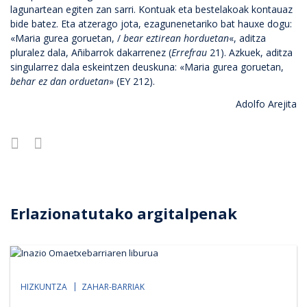
lagunartean egiten zan sarri. Kontuak eta bestelakoak kontauaz
bide batez. Eta atzerago jota, ezagunenetariko bat hauxe dogu:
«Maria gurea goruetan, /
bear eztirean horduetan
«, aditza
pluralez dala, Añibarrok dakarrenez (
Errefrau
21). Azkuek, aditza
singularrez dala eskeintzen deuskuna: «Maria gurea goruetan,
behar ez dan orduetan
» (EY 212).
Adolfo Arejita
Erlazionatutako argitalpenak
HIZKUNTZA
ZAHAR-BARRIAK