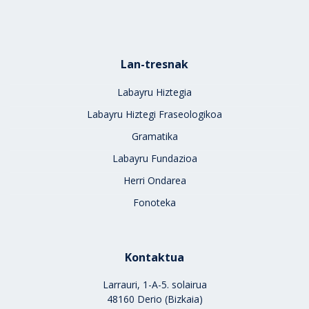
Lan-tresnak
Labayru Hiztegia
Labayru Hiztegi Fraseologikoa
Gramatika
Labayru Fundazioa
Herri Ondarea
Fonoteka
Kontaktua
Larrauri, 1-A-5. solairua
48160 Derio (Bizkaia)