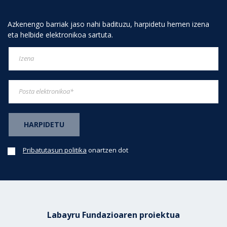
Azkenengo barriak jaso nahi badituzu, harpidetu hemen izena
eta helbide elektronikoa sartuta.
Pribatutasun politika
onartzen dot
Labayru Fundazioaren proiektua