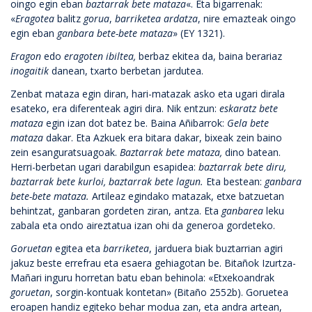
oingo egin eban
baztarrak bete mataza
«. Eta bigarrenak:
«
Eragotea
balitz
gorua
,
barriketea
ardatza
, nire emazteak oingo
egin eban
ganbara bete-bete mataza
» (EY 1321).
Eragon
edo
eragoten ibiltea,
berbaz ekitea da, baina berariaz
inogaitik
danean, txarto berbetan jardutea.
Zenbat mataza egin diran, hari-matazak asko eta ugari dirala
esateko, era diferenteak agiri dira. Nik entzun:
eskaratz bete
mataza
egin izan dot batez be. Baina Añibarrok:
Gela bete
mataza
dakar. Eta Azkuek era bitara dakar, bixeak zein baino
zein esanguratsuagoak.
Baztarrak bete mataza,
dino batean.
Herri-berbetan ugari darabilgun esapidea:
baztarrak bete diru,
baztarrak bete kurloi, baztarrak bete lagun.
Eta bestean:
ganbara
bete-bete mataza.
Artileaz egindako matazak, etxe batzuetan
behintzat, ganbaran gordeten ziran, antza. Eta
ganbarea
leku
zabala eta ondo aireztatua izan ohi da generoa gordeteko.
Goruetan
egitea eta
barriketea
, jarduera biak buztarrian agiri
jakuz beste errefrau eta esaera gehiagotan be. Bitañok Izurtza-
Mañari inguru horretan batu eban behinola: «Etxekoandrak
goruetan
, sorgin-kontuak kontetan» (Bitaño 2552b). Goruetea
eroapen handiz egiteko behar modua zan, eta andra artean,