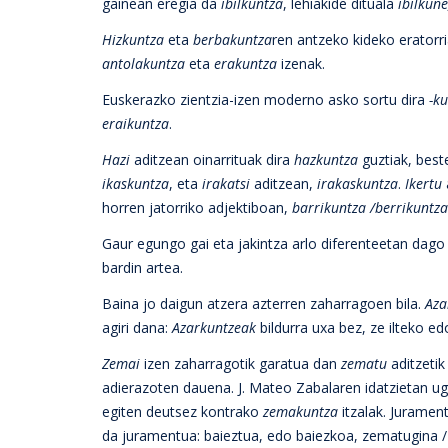
gainean eregia da
ibilkuntza
, lehiakide dituala
ibilkune
Hizkuntza
eta
berbakuntza
ren antzeko kideko eratorr
antolakuntza
eta
erakuntza
izenak.
Euskerazko zientzia-izen moderno asko sortu dira
-k
eraikuntza
.
Hazi
aditzean oinarrituak dira
hazkuntza
guztiak, bes
ikaskuntza
, eta
irakatsi
aditzean,
irakaskuntza
.
Ikertu
horren jatorriko adjektiboan,
barrikuntza /berrikuntza
Gaur egungo gai eta jakintza arlo diferenteetan dago 
bardin artea.
Baina jo daigun atzera azterren zaharragoen bila.
Aza
agiri dana:
Azarkuntzeak
bildurra uxa bez, ze ilteko e
Zemai
izen zaharragotik garatua dan
zematu
aditzetik
adierazoten dauena. J. Mateo Zabalaren idatzietan ug
egiten deutsez kontrako
zemakuntza
itzalak. Juramen
da juramentua: baieztua, edo baiezkoa, zematugina 