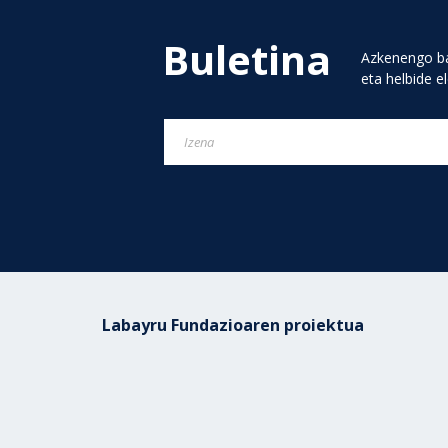
Buletina
Azkenengo ba
eta helbide e
Labayru Fundazioaren proiektua