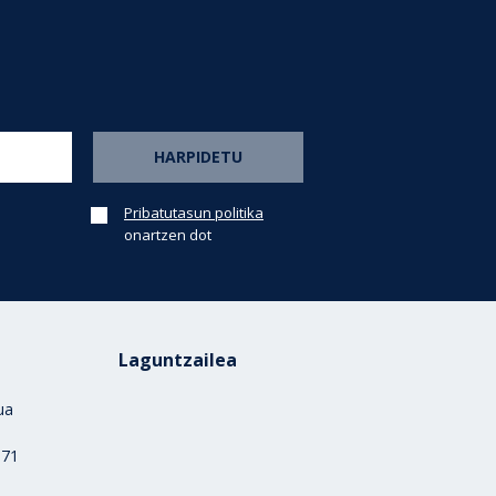
Pribatutasun politika
onartzen dot
Laguntzailea
rua
)
 71