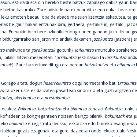
rasun, esturaldi eta oin bereko beste batzuk zabalago dabilz gaur, bai
te bietan kasurako: Zure adiskide batek bear dituz eun dukat bear-or
 leku emoten badau, oba da abade maisuari lizentzia eskatutea, ta g
enak be gaur bakan entzunak dira, gertaera, gertakizun, gertaldi, jaz
e bana: Eneunkio bein bere azkenik emongo onen ganean jazo direan
ge
n bildurgarrirako san Jeronimo andiak dakarren
jazokuntza
[jazoera] ar
tza
(naikunde ta
gurakuntzak
goiturik).
Ibilkuntza
(munduko zorakerieta
ta, ibilaldi hitzen mesedetan.
Larrikuntza
(estutasun ta
larrikuntza
andi
untzak
). Gaur baztertuxe ditugu era berean
batzakuntza
eta
bilkuntza
h
a. Gorago aitatu dogun
haserrekuntza
dogu horreetariko bat.
Errakunt
tza
ta oker-uste ez da izaten pasartean sinonimo eta guzti argitzen de
kuntza, okerkuntza
eta
prestakuntza.
hi neukez.
Bakuntza, batzakuntza
eta
bikuntza
zehazki.
Bakuntza
, unin,
, kofradeen ta kongreganteen noizean beingo bilerak,
bakuntzak
eta ju
rteko
bakuntza
erregistratu deusku, ezkontza edo hurreko esanguraz.
artaldean guztiz ezagunak, eta gure idazleetan ondo lekukotuak. Nesk