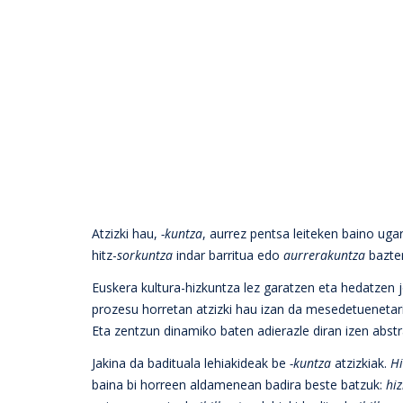
Atzizki hau,
-kuntza
, aurrez pentsa leiteken baino ug
hitz-
sorkuntza
indar barritua edo
aurrerakuntza
bazter
Euskera kultura-hizkuntza lez garatzen eta hedatzen j
prozesu horretan atzizki hau izan da mesedetuenetarik
Eta zentzun dinamiko baten adierazle diran izen abst
Jakina da badituala lehiakideak be
-kuntza
atzizkiak.
Hi
baina bi horreen aldamenean badira beste batzuk:
hi