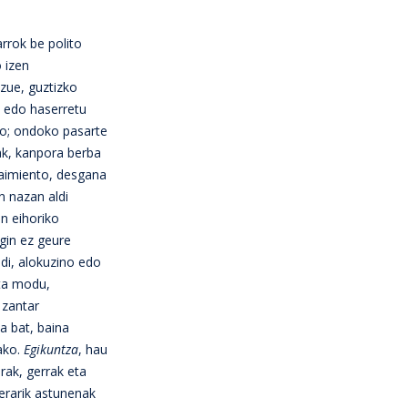
rrok be polito
 izen
azue, guztizko
e edo haserretu
ino; ondoko pasarte
ak, kanpora berba
raimiento, desgana
n nazan aldi
n eihoriko
gin ez geure
di, alokuzino edo
ta modu,
 zantar
a bat, baina
ako.
Egikuntza
, hau
rak, gerrak eta
erarik astunenak