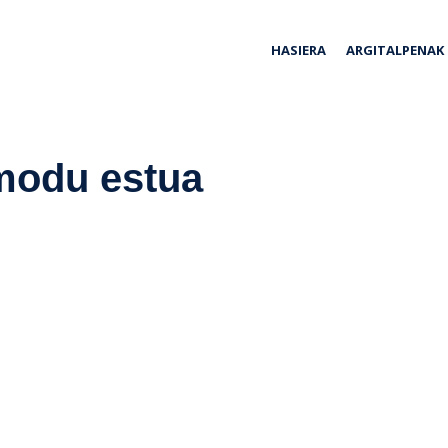
ria
HASIERA
ARGITALPENAK
modu estua