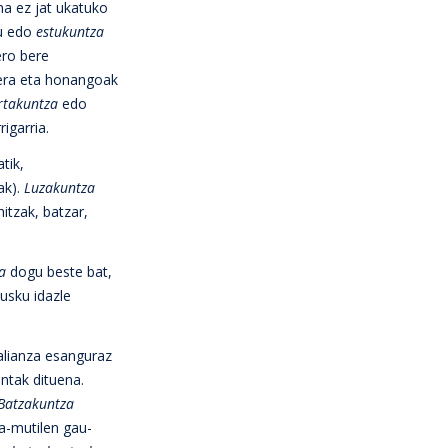
na ez jat ukatuko
du edo
estukuntza
ero bere
oera eta honangoak
rtakuntza
edo
rigarria.
tik,
ak).
Luzakuntza
itzak, batzar,
za
dogu beste bat,
usku idazle
 alianza esanguraz
ntak dituena.
Batzakuntza
a-mutilen gau-