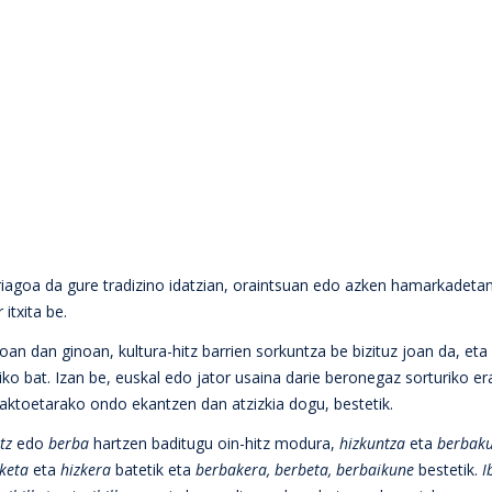
ariagoa da gure tradizino idatzian, oraintsuan edo azken hamarkadet
 itxita be.
oan dan ginoan, kultura-hitz barrien sorkuntza be bizituz joan da, eta
o bat. Izan be, euskal edo jator usaina darie beronegaz sorturiko erat
raktoetarako ondo ekantzen dan atzizkia dogu, bestetik.
tz
edo
berba
hartzen baditugu oin-hitz modura,
hizkuntza
eta
berbak
zketa
eta
hizkera
batetik eta
berbakera, berbeta, berbaikune
bestetik.
I