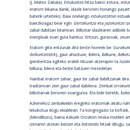
(J. Mateo Zabala).
Estukuntza
hitza baino estura, estu
eratorri bikaina danik, idazle beronen honango pasar
baterik urteiteko; Baia onelango
estukuntzetan
estuak
baiezkoagaz bear egin.
Gertakuntza
eta
jazokuntza
iz
zabal dabilzan bitartean. Bilbotar idazlearen adibid
exenpluak esan gura banituz. Entzun, gurasoak, zeue
Eratorri gitxi entzunak dira beste honeek be:
Gurakun
ibilkuntzetatik
), gaur ahaztuxe, ibilera, ibilkune, ibilke
(penitentzia egiteko erabili nituzan atzerapen ta
luzak
bilkura, bilera eta beste batzuen mesedetan.
Hainbat eratorri zahar, gaur be zabal dabiltzanak dir
tradizinoan zein gaur zabal dabilena. Zeinbat
errakun
bilbotarrak beronen esangurea. Eta bide beretik,
kobe
Azkenekoz zenbakiekin eregiriko eratorriak aitatu na
lekukotua dogu ekialdean: Ta kongregazio ta kofradi
(Mendiburu), baina Azkuek Orozkon neska-mutilen a
izenaren atzean
batzan
eta
batzandu
hitzak ditugu, s