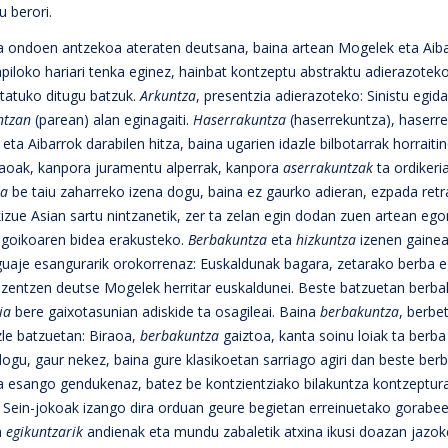
 berori.
oa ondoen antzekoa ateraten deutsana, baina artean Mogelek eta Aiba
apiloko hariari tenka eginez, hainbat kontzeptu abstraktu adierazoteko
tatuko ditugu batzuk.
Arkuntza
, presentzia adierazoteko: Sinistu egid
ntzan
(parean) alan eginagaiti.
Haserrakuntza
(haserrekuntza), haserr
eta Aibarrok darabilen hitza, baina ugarien idazle bilbotarrak horrait
iraoak, kanpora juramentu alperrak, kanpora
aserrakuntzak
ta ordikeri
za
be taiu zaharreko izena dogu, baina ez gaurko adieran, ezpada ret
izue Asian sartu nintzanetik, zer ta zelan egin dodan zuen artean ego
ngoikoaren bidea erakusteko.
Berbakuntza
eta
hizkuntza
izenen gainea
nguaje esangurarik orokorrenaz: Euskaldunak bagara, zetarako berba e
zuzentzen deutse Mogelek herritar euskaldunei. Beste batzuetan berbal
ia
bere gaixotasunian adiskide ta osagileai. Baina
berbakuntza
, berbe
zle batzuetan: Biraoa,
berbakuntza
gaiztoa, kanta soinu loiak ta berba
ogu, gaur nekez, baina gure klasikoetan sarriago agiri dan beste berb
a esango gendukenaz, batez be kontzientziako bilakuntza kontzeptur
a: Sein-jokoak izango dira orduan geure begietan erreinuetako gorabee
a
egikuntzarik
andienak eta mundu zabaletik atxina ikusi doazan jazok