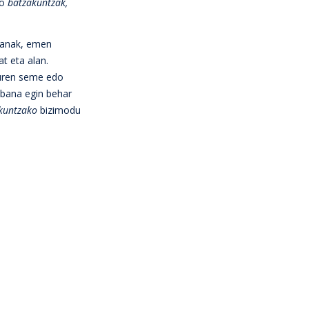
ko
batzakuntzak,
azanak, emen
at eta alan.
euren seme edo
ibana egin behar
kuntzako
bizimodu