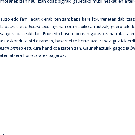
ermoilariek izen hau: Izan doaz bigirak, gauetako mutil-neskatilen arte
 auzo edo familiakaitik erabilten zan: baita bere litxurrerietan dabiltz
lla batzuk; edo
bikuntzako
lagunari orain abiko arrautzak, guero oilo b
 esangura bat euki dau. Etxe edo baserri berean guraso zaharrak eta 
ra ezkonduta bizi diranean, baserrietxe horretako irabazi guztiak erd
tzan bizitea
estukura handikoa izaten zan. Gaur ahazturik gagoz ia
bi
baten atzera horretara ez bagaroaz.