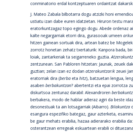
conminatorio erdal kontzeptuaren ordaintzat dakarsku
J. Mateo Zabala bilbotarra dogu atzizki honi emendi
ustiatu izan dabe euren idatzietan. Hiruron testu mar
eratorkuntzagaz topo egingo dogu. Abede ordenaz ai
kalte negargarriak etorri dira, gurasooak umeen
arku
hitzen gainean sortuak dira, artean batez be Mogelek 
zorrotz honetan zehatz txertaturik: Kanpora bada, b
loiak, zantarkeriak ta seigarreneko guztia.
Atzerakunt
zentzunean. San Pabloren hitzetan: Jaunak, zeuek dak
guztian; zelan izan ez dodan
atzerakuntzarik
zeuei Ja
eratorriak dira (
berba
eta
hitz
), batzuetan lengua, le
asaben
berbakuntzan
? abertentzi eta epai zorrotza 
diskurtsoa zentunaz darabil: Alexandroren
berbakuntz
berbakera, modo de hablar adieraz agiri da beste ida
desonestuak ta ain lotsagarriak (Aibarro).
Bilakuntza
d
esangura espezifiko bategaz, gaur azterketa, esamin
be gaur mehats erabilia, hazaa adierarako erabilia d
osterantzean erregeak eskuartean erabili oi dituezan