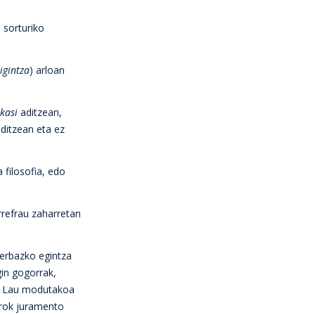
 sorturiko
igintza
) arloan
Ikasi
aditzean,
ditzean eta ez
 filosofia, edo
rrefrau zaharretan
erbazko egintza
gin gogorrak,
k: Lau modutakoa
rok juramento