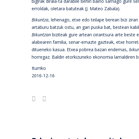
bigirak dirala-ta darabile behin baino sarriago gure s
erroldak, oletara batuteak (J. Mateo Zabala).
Bikuntza
, lehenago, etxe edo teilape berean bizi ziran
artaburu batzuk ostu, an gari puska bat, bestean kabi
Bikuntzan
biziteak gure artean oirantsura arte beste
alabearen familia, senar-emazte gazteak, etxe horreta
ditueneko kasua. Etxea pobrea bazan endemas,
bikun
horregaz. Baldin etorkizuneko ekonomia larrialdiren 
Iturriko
2016-12-16