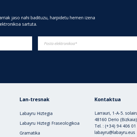
rriak jaso nahi badituzu, harpidetu hemen izena
lektronikoa sartuta.
Lan-tresnak
Kontaktua
Larrauri, 1-A-5. solai
Labayru Hiztegia
48160 Derio (Bizkaia
Labayru Hiztegi Fraseologikoa
Tel. : (+34) 94 406 01
labayru@labayru.eus
Gramatika