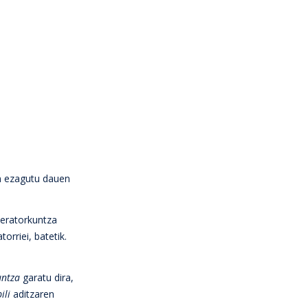
an ezagutu dauen
 eratorkuntza
orriei, batetik.
untza
garatu dira,
bili
aditzaren