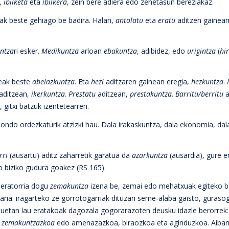
, ibilketa
eta
ibilkera
, zein bere adiera edo zehetasun bereziakaz.
iak beste gehiago be badira. Halan,
antolatu
eta
eratu
aditzen gainean
untza
ri esker.
Medikuntza
arloan
ebakuntza
, adibidez, edo
urigintza
(
hir
teak beste
abelazkuntza
. Eta
hezi
aditzaren gainean eregia,
hezkuntza
.
aditzean,
ikerkuntza
.
Prestatu
aditzean,
prestakuntza
.
Barritu/berritu
a
, gitxi batzuk izentetearren.
ondo ordezkaturik atzizki hau. Dala irakaskuntza, dala ekonomia, dala
rri
(ausartu) aditz zaharretik garatua da
azarkuntza
(ausardia), gure e
do biziko gudura goakez (RS 165).
 eratorria dogu
zemakuntza
izena be, zemai edo mehatxuak egiteko b
aria: iragarteko ze gorrotogarriak dituzan seme-alaba gaisto, guraso
tuetan lau eratakoak dagozala gogorarazoten deusku idazle berorre
/
zemakuntzazkoa
edo amenazazkoa, biraozkoa eta aginduzkoa. Aibar