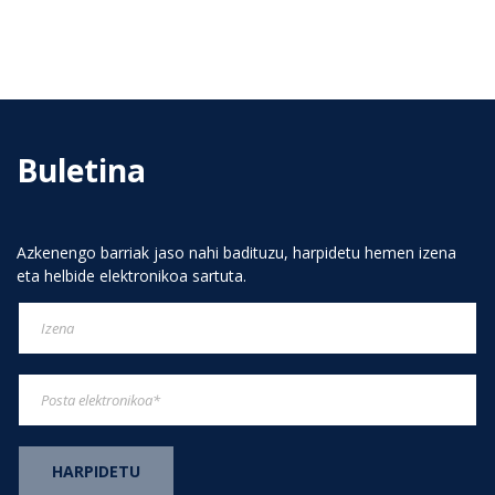
de
entradas
Buletina
Azkenengo barriak jaso nahi badituzu, harpidetu hemen izena
eta helbide elektronikoa sartuta.