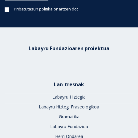
Pribatutasun politika
onartzen dot
Labayru Fundazioaren proiektua
Lan-tresnak
Labayru Hiztegia
Labayru Hiztegi Fraseologikoa
Gramatika
Labayru Fundazioa
Herri Ondarea