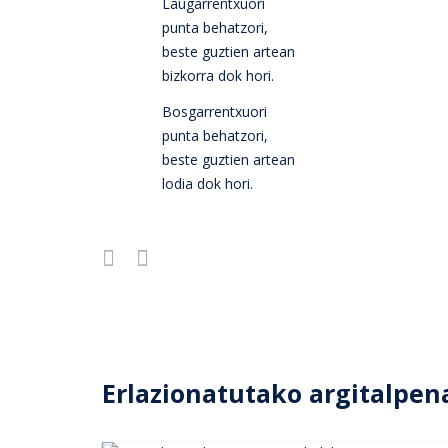
Laugarrentxuori
punta behatzori,
beste guztien artean
bizkorra dok hori.
Bosgarrentxuori
punta behatzori,
beste guztien artean
lodia dok hori.
Erlazionatutako argitalpen