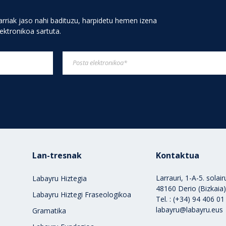
rriak jaso nahi badituzu, harpidetu hemen izena
lektronikoa sartuta.
Lan-tresnak
Kontaktua
Larrauri, 1-A-5. solai
Labayru Hiztegia
48160 Derio (Bizkaia
Labayru Hiztegi Fraseologikoa
Tel. : (+34) 94 406 01
labayru@labayru.eus
Gramatika