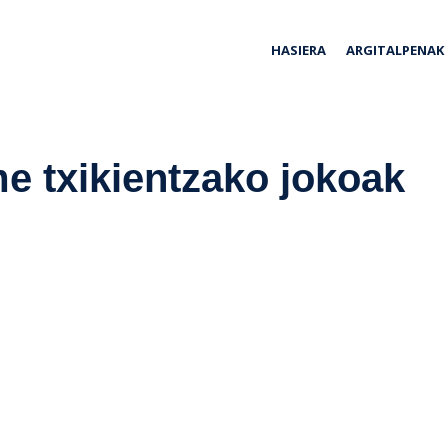
ria
HASIERA
ARGITALPENAK
me txikientzako jokoak