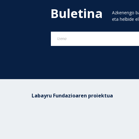
Buletina
Azkenengo ba
eta helbide e
Labayru Fundazioaren proiektua