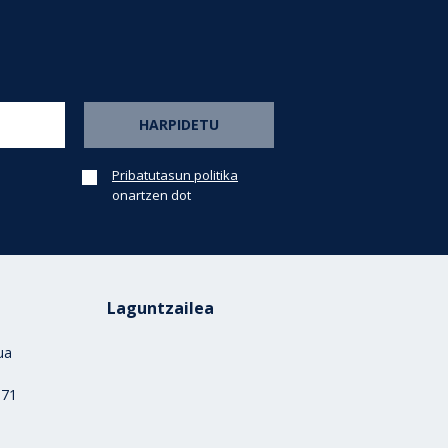
Pribatutasun politika
onartzen dot
Laguntzailea
rua
)
 71