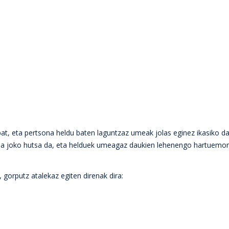
bat, eta pertsona heldu baten laguntzaz umeak jolas eginez ikasiko d
ldia joko hutsa da, eta helduek umeagaz daukien lehenengo hartuemon
gorputz atalekaz egiten direnak dira: