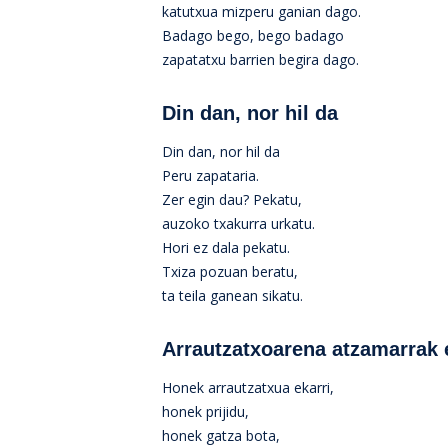
katutxua mizperu ganian dago.
Badago bego, bego badago
zapatatxu barrien begira dago.
Din dan, nor hil da
Din dan, nor hil da
Peru zapataria.
Zer egin dau? Pekatu,
auzoko txakurra urkatu.
Hori ez dala pekatu.
Txiza pozuan beratu,
ta teila ganean sikatu.
Arrautzatxoarena atzamarrak 
Honek arrautzatxua ekarri,
honek prijidu,
honek gatza bota,