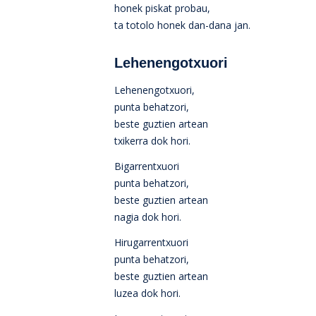
honek piskat probau,
ta totolo honek dan-dana jan.
Lehenengotxuori
Lehenengotxuori,
punta behatzori,
beste guztien artean
txikerra dok hori.
Bigarrentxuori
punta behatzori,
beste guztien artean
nagia dok hori.
Hirugarrentxuori
punta behatzori,
beste guztien artean
luzea dok hori.