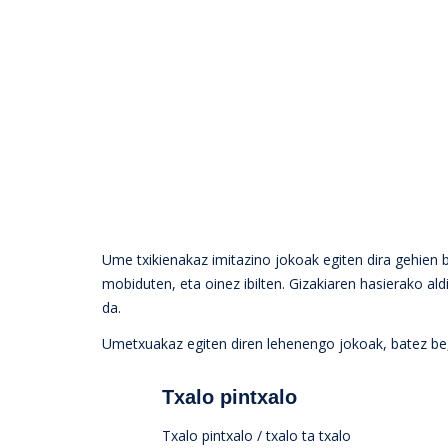
Ume txikienakaz imitazino jokoak egiten dira gehien 
mobiduten, eta oinez ibilten. Gizakiaren hasierako a
da.
Umetxuakaz egiten diren lehenengo jokoak, batez be, 
Txalo pintxalo
Txalo pintxalo / txalo ta txalo