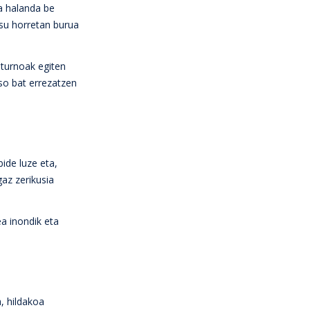
a halanda be
asu horretan burua
 turnoak egiten
so bat errezatzen
ide luze eta,
gaz zerikusia
ea inondik eta
, hildakoa