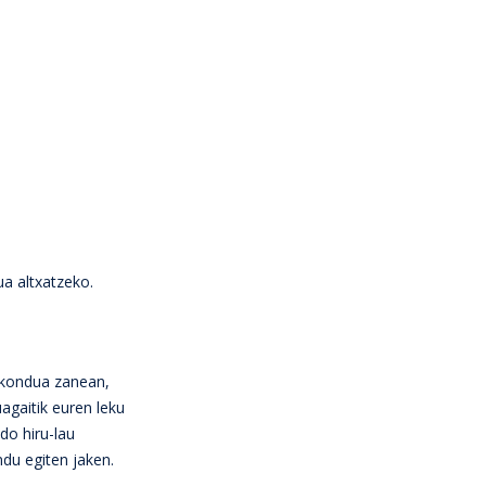
a altxatzeko.
Ezkondua zanean,
agaitik euren leku
do hiru-lau
ndu egiten jaken.