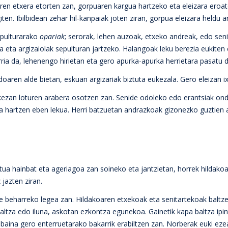
aren etxera etorten zan, gorpuaren kargua hartzeko eta eleizara eroat
ten. Ibilbidean zehar hil-kanpaiak joten ziran, gorpua eleizara heldu ar
sepulturarako
opariak
; serorak, lehen auzoak, etxeko andreak, edo sen
a eta argizaiolak sepulturan jartzeko. Halangoak leku berezia eukiten
rria da, lehenengo hirietan eta gero apurka-apurka herrietara pasatu 
doaren alde bietan, eskuan argizariak biztuta eukezala. Gero eleizan i
ukezan loturen arabera osotzen zan. Senide odoleko edo erantsiak on
 hartzen eben lekua. Herri batzuetan andrazkoak gizonezko guztien a
tua hainbat eta ageriagoa zan soineko eta jantzietan, horrek hildak
jazten ziran.
e beharreko legea zan. Hildakoaren etxekoak eta senitartekoak baltzez
baltza edo iluna, askotan ezkontza egunekoa. Gainetik kapa baltza ipi
baina gero enterruetarako bakarrik erabiltzen zan. Norberak euki ez