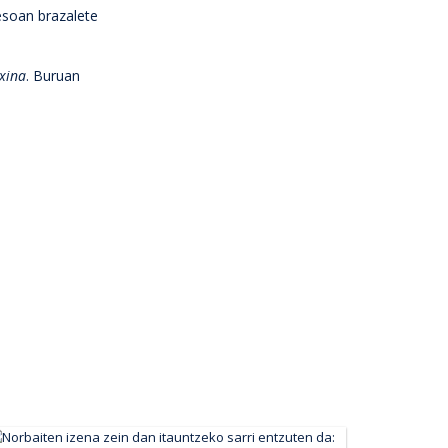
esoan brazalete
xina
. Buruan