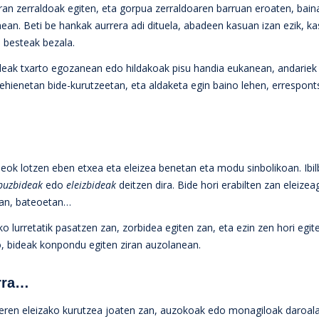
ran zerraldoak egiten, eta gorpua zerraldoaren barruan eroaten, bain
an. Beti be hankak aurrera adi dituela, abadeen kasuan izan ezik, k
o besteak bezala.
ideak txarto egozanean edo hildakoak pisu handia eukanean, andariek
gehienetan bide-kurutzeetan, eta aldaketa egin baino lehen, errespont
deok lotzen eben etxea eta eleizea benetan eta modu sinbolikoan. Ibilb
puzbideak
edo
eleizbideak
deitzen dira. Bide hori erabilten zan eleizea
tan, bateoetan…
o lurretatik pasatzen zan, zorbidea egiten zan, eta ezin zen hori egit
o, bideak konpondu egiten ziran auzolanean.
orra…
reren eleizako kurutzea joaten zan, auzokoak edo monagiloak daroala