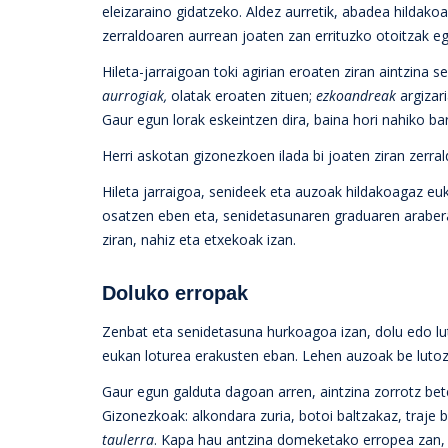
eleizaraino gidatzeko. Aldez aurretik, abadea hildako
zerraldoaren aurrean joaten zan errituzko otoitzak egi
Hileta-jarraigoan toki agirian eroaten ziran aintzina 
aurrogiak,
olatak eroaten zituen;
ezkoandreak
argizari
Gaur egun lorak eskeintzen dira, baina hori nahiko ba
Herri askotan gizonezkoen ilada bi joaten ziran zerral
Hileta jarraigoa, senideek eta auzoak hildakoagaz e
osatzen eben eta, senidetasunaren graduaren arabera
ziran, nahiz eta etxekoak izan.
Doluko erropak
Zenbat eta senidetasuna hurkoagoa izan, dolu edo lu
eukan loturea erakusten eban. Lehen auzoak be lutoz 
Gaur egun galduta dagoan arren, aintzina zorrotz bet
Gizonezkoak: alkondara zuria, botoi baltzakaz, traje 
taulerra
. Kapa hau antzina domeketako erropea zan, 