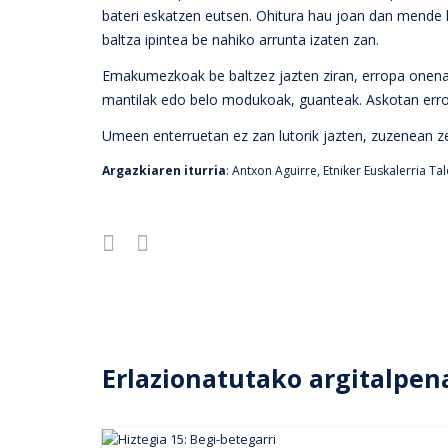
bateri eskatzen eutsen. Ohitura hau joan dan mende 
baltza ipintea be nahiko arrunta izaten zan.
Emakumezkoak be baltzez jazten ziran, erropa onena
mantilak edo belo modukoak, guanteak. Askotan erropa
Umeen enterruetan ez zan lutorik jazten, zuzenean ze
Argazkiaren iturria
: Antxon Aguirre, Etniker Euskalerria Ta
Erlazionatutako argitalpen