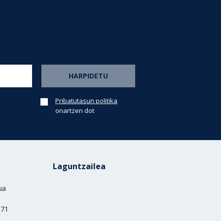
Pribatutasun politika
onartzen dot
Laguntzailea
rua
)
 71