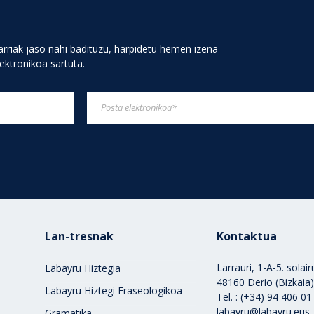
rriak jaso nahi badituzu, harpidetu hemen izena
lektronikoa sartuta.
Lan-tresnak
Kontaktua
Larrauri, 1-A-5. solai
Labayru Hiztegia
48160 Derio (Bizkaia
Labayru Hiztegi Fraseologikoa
Tel. : (+34) 94 406 01
labayru@labayru.eus
Gramatika