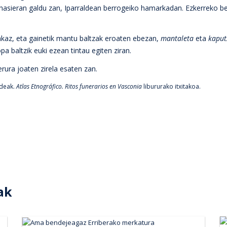
hasieran galdu zan, Iparraldean berrogeiko hamarkadan. Ezkerreko b
kaz, eta gainetik mantu baltzak eroaten ebezan,
mantaleta
eta
kaput
 baltzik euki ezean tintau egiten ziran.
rura joaten zirela esaten zan.
ldeak.
Atlas Etnográfico. Ritos funerarios en Vasconia
libururako itxitakoa.
ak