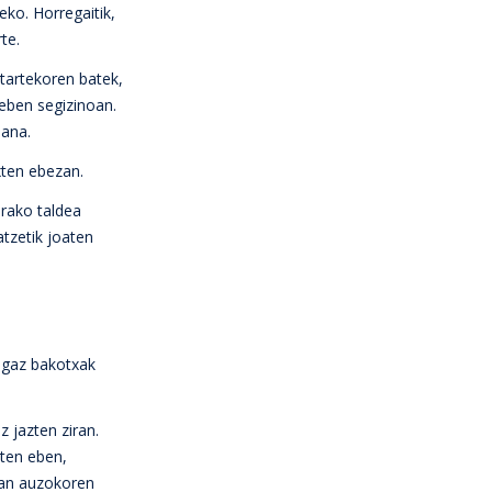
eko. Horregaitik,
te.
itartekoren batek,
 eben segizinoan.
dana.
xten ebezan.
drako taldea
tzetik joaten
oagaz bakotxak
 jazten ziran.
nten eben,
ean auzokoren