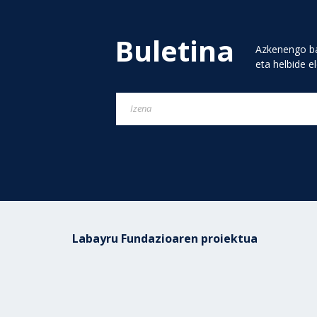
Buletina
Azkenengo ba
eta helbide e
Labayru Fundazioaren proiektua