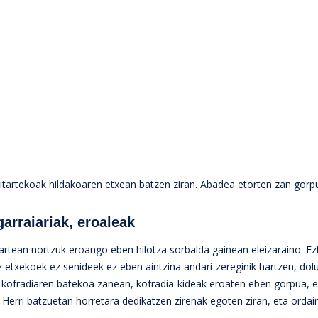
itartekoak hildakoaren etxean batzen ziran. Abadea etorten zan gorpu
garraiariak, eroaleak
 artean nortzuk eroango eben hilotza sorbalda gainean eleizaraino. 
txekoek ez senideek ez eben aintzina andari-zereginik hartzen, dolu
a kofradiaren batekoa zanean, kofradia-kideak eroaten eben gorpua, e
 Herri batzuetan horretara dedikatzen zirenak egoten ziran, eta ordai