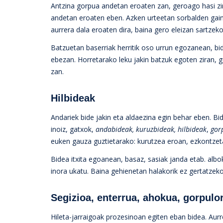
Antzina gorpua andetan eroaten zan, geroago hasi zi
andetan eroaten eben. Azken urteetan sorbalden gaine
aurrera dala eroaten dira, baina gero eleizan sartzek
Batzuetan baserriak herritik oso urrun egozanean, b
ebezan. Horretarako leku jakin batzuk egoten ziran, 
zan.
Hilbideak
Andariek bide jakin eta aldaezina egin behar eben. Bi
inoiz, gatxok,
andabideak, kuruzbideak, hilbideak
,
gor
euken gauza guztietarako: kurutzea eroan, ezkontze
Bidea itxita egoanean, basaz, sasiak janda etab. albok
inora ukatu. Baina gehienetan halakorik ez gertatzek
Segizioa, enterrua, ahokua, gorpul
Hileta-jarraigoak prozesinoan egiten eban bidea. Aur