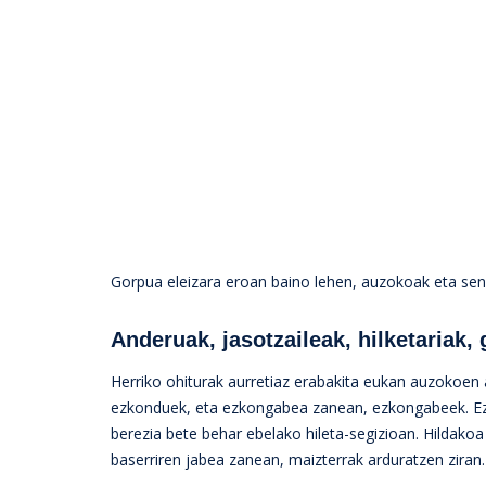
Gorpua eleizara eroan baino lehen, auzokoak eta sen
Anderuak, jasotzaileak, hilketariak, 
Herriko ohiturak aurretiaz erabakita eukan auzokoen
ezkonduek, eta ezkongabea zanean, ezkongabeek. Ez e
berezia bete behar ebelako hileta-segizioan. Hildako
baserriren jabea zanean, maizterrak arduratzen ziran.