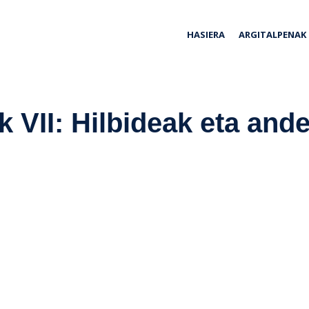
ria
HASIERA
ARGITALPENAK
 VII: Hilbideak eta and