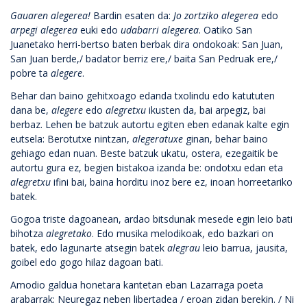
Gauaren alegerea!
Bardin esaten da:
Jo zortziko alegerea
edo
arpegi alegerea
euki edo
udabarri alegerea
. Oatiko San
Juanetako herri-bertso baten berbak dira ondokoak: San Juan,
San Juan berde,/ badator berriz ere,/ baita San Pedruak ere,/
pobre ta
alegere
.
Behar dan baino gehitxoago edanda txolindu edo katututen
dana be,
alegere
edo
alegretxu
ikusten da, bai arpegiz, bai
berbaz. Lehen be batzuk autortu egiten eben edanak kalte egin
eutsela: Berotutxe nintzan,
alegeratuxe
ginan, behar baino
gehiago edan nuan. Beste batzuk ukatu, ostera, ezegaitik be
autortu gura ez, begien bistakoa izanda be: ondotxu edan eta
alegretxu
ifini bai, baina horditu inoz bere ez, inoan horreetariko
batek.
Gogoa triste dagoanean, ardao bitsdunak mesede egin leio bati
bihotza
alegretako
. Edo musika melodikoak, edo bazkari on
batek, edo lagunarte atsegin batek
alegrau
leio barrua, jausita,
goibel edo gogo hilaz dagoan bati.
Amodio galdua honetara kantetan eban Lazarraga poeta
arabarrak: Neuregaz neben libertadea / eroan zidan berekin. / Ni