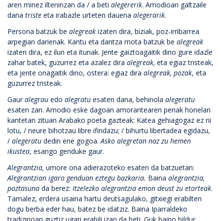
aren minez ilteninzan da / a beti
alegererik
. Amodioan galtzaile
dana
triste
eta irabazle urteten dauena
alegerarik
.
Persona batzuk be
alegreak
izaten dira, biziak, poz-irribarrea
arpegian darienak. Kantu eta dantza mota batzuk be
alegreak
izaten dira, ez ilun eta itunak. Jente gaiztoagaitik dino gure idazle
zahar batek, guzurrez eta azalez dira
alegreak,
eta egiaz tristeak,
eta jente onagaitik dino, ostera: egiaz dira
alegreak, pozak
, eta
guzurrez tristeak.
Gaur
alegrau
edo
alegratu
esaten dana, behinola
alegeratu
esaten zan. Amodio eske dagoan amorantearen penak honelan
kantetan zituan Arabako poeta gazteak: Katea gehiagogaz ez ni
lotu, / neure bihotzau libre ifindazu; / bihurtu libertadea egidazu,
/
alegeratu
dedin ene gogoa.
Asko alegretan naz zu hemen
ikustea
, esango genduke gaur.
Alegrantzia,
umore ona adierazoteko esaten da batzuetan:
Alegrantzian igaro genduan eztegu bazkaria.
Baina
alegrantzia,
poztasuna
da berez:
Itzelezko alegrantzia emon deust zu etorteak
.
Tamalez, erdera usaina hartu deutsagulako, gitxiegi erabilten
dogu berba eder hau, batez be idatziz. Baina Iparraldeko
tradizinoan guztiz ugari erabili izan da beti. Guk baino bildur