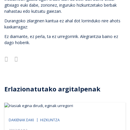
gitxiago euki dabe, zorionez, inguruko hizkuntzetako berbak
nahastau edo kutsatu gaiezan.
Durangoko zilarginen kantua ez ahal dot lorrinduko nire ahots
kaxkarragaz:
Ez diamante, ez perla, ta ez urregorririk. Alegrantzia baino ez
dago hoberik.
Erlazionatutako argitalpenak
DAKIENAK DAKI
HIZKUNTZA