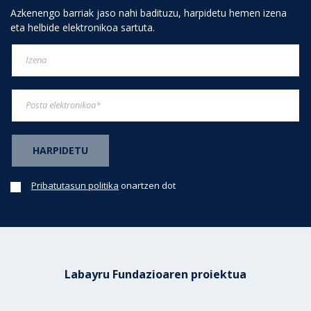
Azkenengo barriak jaso nahi badituzu, harpidetu hemen izena
eta helbide elektronikoa sartuta.
Pribatutasun politika
onartzen dot
Labayru Fundazioaren proiektua