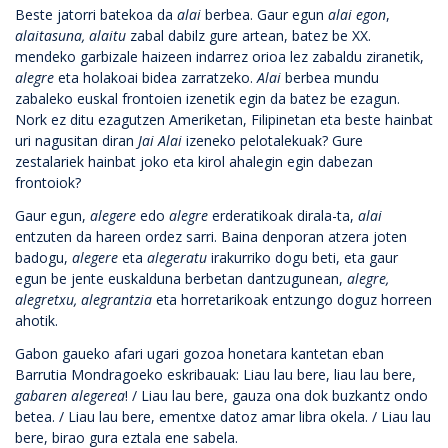
Beste jatorri batekoa da
alai
berbea. Gaur egun
alai egon
,
alaitasuna, alaitu
zabal dabilz gure artean, batez be XX.
mendeko garbizale haizeen indarrez orioa lez zabaldu ziranetik,
a
legre
eta holakoai bidea zarratzeko.
Alai
berbea mundu
zabaleko euskal frontoien izenetik egin da batez be ezagun.
Nork ez ditu ezagutzen Ameriketan, Filipinetan eta beste hainbat
uri nagusitan diran
Jai Alai
izeneko pelotalekuak? Gure
zestalariek hainbat joko eta kirol ahalegin egin dabezan
frontoiok?
Gaur egun,
alegere
edo
alegre
erderatikoak dirala-ta,
alai
entzuten da hareen ordez sarri. Baina denporan atzera joten
badogu,
alegere
eta
alegeratu
irakurriko dogu beti, eta gaur
egun be jente euskalduna berbetan dantzugunean,
alegre,
alegretxu, alegrantzia
eta horretarikoak entzungo doguz horreen
ahotik.
Gabon gaueko afari ugari gozoa honetara kantetan eban
Barrutia Mondragoeko eskribauak: Liau lau bere, liau lau bere,
gabaren alegerea
! / Liau lau bere, gauza ona dok buzkantz ondo
betea. / Liau lau bere, ementxe datoz amar libra okela. / Liau lau
bere, birao gura eztala ene sabela.