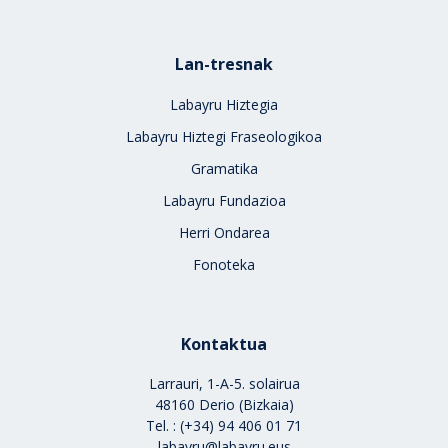
Lan-tresnak
Labayru Hiztegia
Labayru Hiztegi Fraseologikoa
Gramatika
Labayru Fundazioa
Herri Ondarea
Fonoteka
Kontaktua
Larrauri, 1-A-5. solairua
48160 Derio (Bizkaia)
Tel. : (+34) 94 406 01 71
labayru@labayru.eus