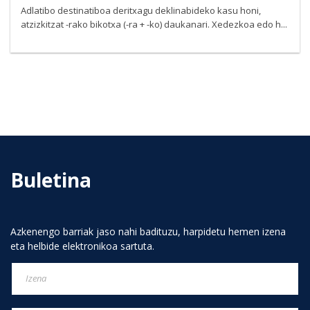
Adlatibo destinatiboa deritxagu deklinabideko kasu honi,
atzizkitzat -rako bikotxa (-ra + -ko) daukanari. Xedezkoa edo h...
Buletina
Azkenengo barriak jaso nahi badituzu, harpidetu hemen izena
eta helbide elektronikoa sartuta.