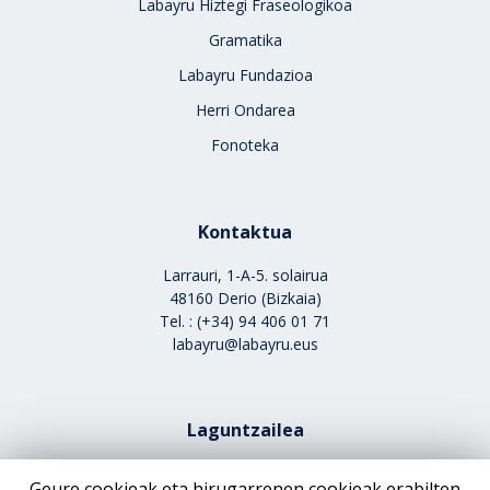
Labayru Hiztegi Fraseologikoa
Gramatika
Labayru Fundazioa
Herri Ondarea
Fonoteka
Kontaktua
Larrauri, 1-A-5. solairua
48160 Derio (Bizkaia)
Tel. : (+34) 94 406 01 71
labayru@labayru.eus
Laguntzailea
Geure cookieak eta hirugarrenen cookieak erabilten