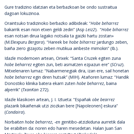
Gure tradizino idatzian eta berbazkoan be ondo sustraitua
dagoan lokuzinoa.
Oraintsuko tradizinoko berbazko adibideak: “
Ho
be beharrez
bakarrik esan nion etxen geldi zedin” (Asp
Leiz2
). “
Hobe biharrez
esan notsan dirua lagako notsala ta gaizki hartu zostan»
(M.Elexpuru
Bergara
). “Hareek be
hobe biharrez
jardungo zeben,
baiña ziero gizajotu zeben mutikua ainbeste mimokin” (Ib.).
Idazle modernoen artean, Orixek: “Santa Cruzek egiten zuna
hobe beharrez
egiten zun, beti asmatzen ezpazun ere” (
SCruz
).
Mitxelenaren lumaz: “Nabarmenegiak dira, izan ere, sail honetan
hobe beharrez
egin diren hutsak” (MIH). Atañoren lumaz: “Handik
Donostiko klinika batera ekarri zuten
hobe beharrez
, baina
alperrik” (
TxanKan
272).
Idazle klasikoen artean, J. I. Iztueta: “Españak
obe bearrez
plazarik bikaiñenak utzi ziozkan bere [Napoleonen] eskura”
(
Condaira
).
Norbait
en hobe beharrez
,
-en
genitibo-atzizkiduna aurretik dala
be erabilten da: noren edo haren mesedetan. Halan Juan San