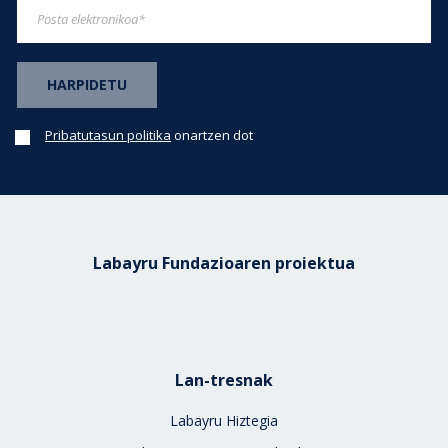
Pribatutasun politika
onartzen dot
Labayru Fundazioaren proiektua
Lan-tresnak
Labayru Hiztegia