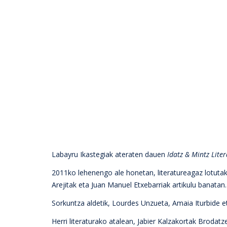
Labayru Ikastegiak ateraten dauen
Idatz & Mintz Lite
2011ko lehenengo ale honetan, literatureagaz lotutako
Arejitak eta Juan Manuel Etxebarriak artikulu banatan.
Sorkuntza aldetik, Lourdes Unzueta, Amaia Iturbide et
Herri literaturako atalean, Jabier Kalzakortak Brodat