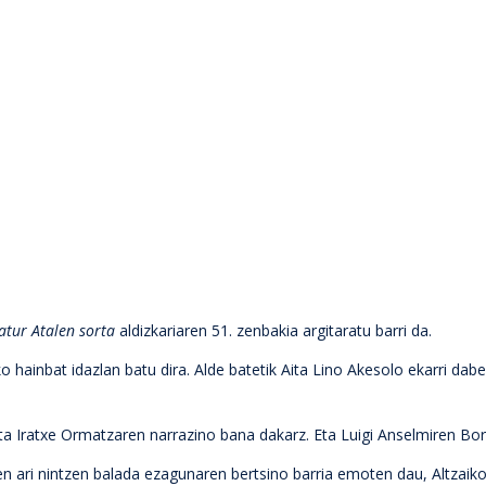
ratur Atalen sorta
aldizkariaren 51. zenbakia argitaratu barri da.
 hainbat idazlan batu dira. Alde batetik Aita Lino Akesolo ekarri da
a Iratxe Ormatzaren narrazino bana dakarz. Eta Luigi Anselmiren Bortz
zen ari nintzen balada ezagunaren bertsino barria emoten dau, Altzaiko