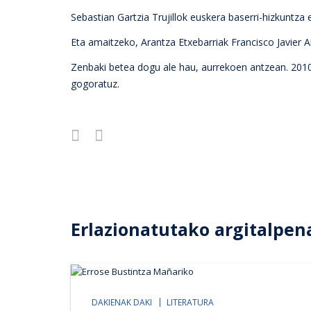
Sebastian Gartzia Trujillok euskera baserri-hizkuntza
Eta amaitzeko, Arantza Etxebarriak Francisco Javier A
Zenbaki betea dogu ale hau, aurrekoen antzean. 2010
gogoratuz.
Erlazionatutako argitalpen
DAKIENAK DAKI
LITERATURA