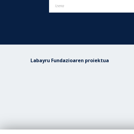
Labayru Fundazioaren proiektua