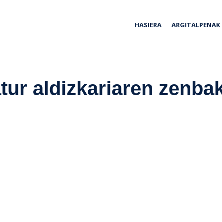
ria
HASIERA
ARGITALPENAK
atur aldizkariaren zenbak