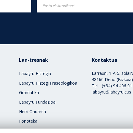
Lan-tresnak
Kontaktua
Larrauri, 1-A-5. solai
Labayru Hiztegia
48160 Derio (Bizkaia
Labayru Hiztegi Fraseologikoa
Tel. : (+34) 94 406 01
labayru@labayru.eus
Gramatika
Labayru Fundazioa
Herri Ondarea
Fonoteka