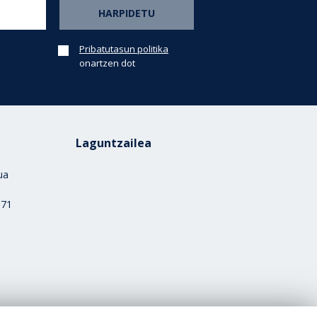
Pribatutasun politika
onartzen dot
Laguntzailea
rua
)
 71