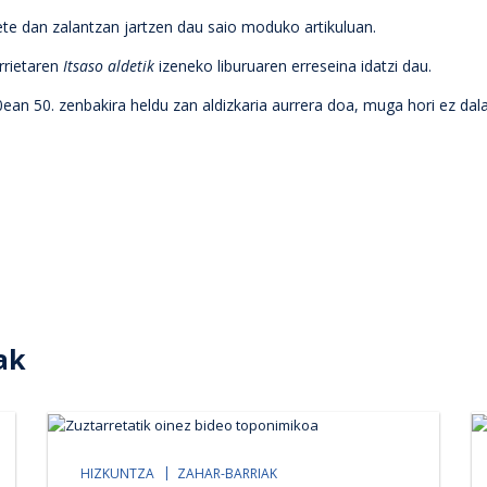
 ete dan zalantzan jartzen dau saio moduko artikuluan.
rrietaren
Itsaso aldetik
izeneko liburuaren erreseina idatzi dau.
ean 50. zenbakira heldu zan aldizkaria aurrera doa, muga hori ez dal
ak
HIZKUNTZA
ZAHAR-BARRIAK