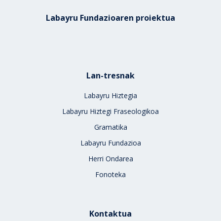
Labayru Fundazioaren proiektua
Lan-tresnak
Labayru Hiztegia
Labayru Hiztegi Fraseologikoa
Gramatika
Labayru Fundazioa
Herri Ondarea
Fonoteka
Kontaktua