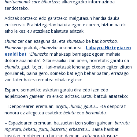
hartuemonak sare bihurtzea,
alkarregazko informazinoa
sendotzeko.
Aditzak sortzeko edo garatzeko malgutasun handia dauka
euskereak. Eta hiztegietan batuta egon ez arren, hiztun batek
eiho leikez
-tu
atzizkiaz baliatuta aditzak.
Ehuna
zer dan ezaguna da, eta
ehunezko
be bai:
harizkoa
.
Ehunezko
prakak,
ehunezko
arkondarea…
Labayru Hiztegiaren
esaldi bat
: “
Ehunezko
mahai-zapi barriagaz egoan mahaia
dotore apainduta”. Gitxi erabilia izan arren, horretatik garatu da
ehundu,
gazt. ‘tejer’. Hari-matazak lehenago etxean egiten zituen
gorulariek, baina gero, soineko bat egin behar bazan, errazago
zan tailer batera eroatea oihala egiteko.
Esparru semantiko askotan garatu dira edo izen edo
adjektiboen gainean
-tu
erako aditzak. Batzu-batzuk aitatzeko:
– Denporearen eremuan:
argitu, ilundu, gautu…
Eta denporaz
nonora ez ailegetea esateko:
belutu
edo
berandutu
.
– Espazioaren eremuan, batzuetan izen soilen gainean:
barrutu,
inguratu, behetu, goitu, baztertu, erbestetu…
Baina hainbat
kasutan, mobimentua tarteko danean,
-ratu
nora-kasuaz: