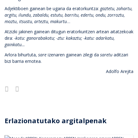
Adjektiboen gainean be ugaria da eratorkuntza:
gaztetu, zahartu,
argitu, ilundu, zabaldu, estutu, barritu, edertu, ondu, zorroztu,
moztu
,
itsustu, arteztu, makurtu
…
Atzizki jakinen gainean ditugun eratorkuntzen artean aitatzekoak
dira:
-kotu: ganorabakotu; -ztu: kakaztu; -katu: adarkatu,
gainkatu…
Arlora bihurtuta,
sare
izenaren gainean zilegi da
saretu
aditzari
bizi barria emotea.
Adolfo Arejita
Erlazionatutako argitalpenak