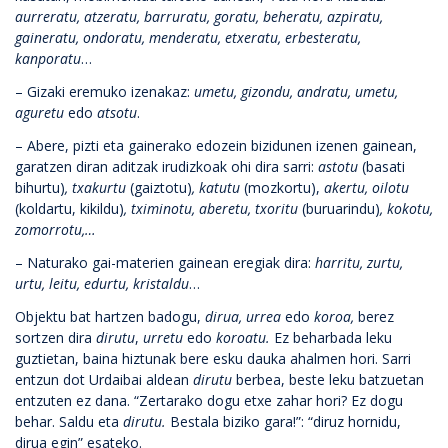
aurreratu, atzeratu, barruratu, goratu, beheratu, azpiratu,
gaineratu, ondoratu, menderatu, etxeratu, erbesteratu,
kanporatu
…
– Gizaki eremuko izenakaz:
umetu, gizondu, andratu, umetu,
aguretu
edo
atsotu
.
– Abere, pizti eta gainerako edozein bizidunen izenen gainean,
garatzen diran aditzak irudizkoak ohi dira sarri:
astotu
(basati
bihurtu)
, txakurtu
(gaiztotu)
, katutu
(mozkortu),
akertu, oilotu
(koldartu, kikildu)
, tximinotu, aberetu, txoritu
(buruarindu)
, kokotu,
zomorrotu,…
– Naturako gai-materien gainean eregiak dira:
harritu, zurtu,
urtu, leitu, edurtu, kristaldu
…
Objektu bat hartzen badogu,
dirua, urrea
edo
koroa,
berez
sortzen dira
dirutu
,
urretu
edo
koroatu.
Ez beharbada leku
guztietan, baina hiztunak bere esku dauka ahalmen hori. Sarri
entzun dot Urdaibai aldean
dirutu
berbea, beste leku batzuetan
entzuten ez dana. “Zertarako dogu etxe zahar hori? Ez dogu
behar. Saldu eta
dirutu.
Bestala biziko gara!”: “diruz hornidu,
dirua egin” esateko.