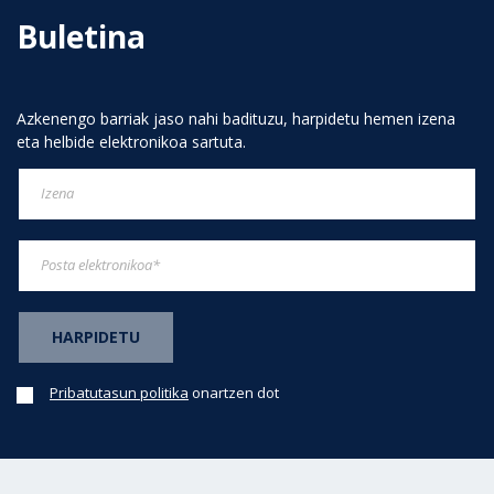
Buletina
Azkenengo barriak jaso nahi badituzu, harpidetu hemen izena
eta helbide elektronikoa sartuta.
Pribatutasun politika
onartzen dot