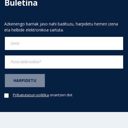
Buletina
Azkenengo barriak jaso nahi badituzu, harpidetu hemen izena
eta helbide elektronikoa sartuta.
Pribatutasun politika
onartzen dot