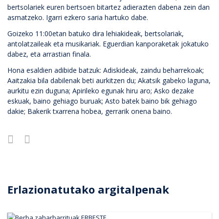
bertsolariek euren bertsoen bitartez adierazten dabena zein dan
asmatzeko. Igarri ezkero saria hartuko dabe.
Goizeko 11:00etan batuko dira lehiakideak, bertsolariak,
antolatzaileak eta musikariak. Eguerdian kanporaketak jokatuko
dabez, eta arrastian finala.
Hona esaldien adibide batzuk: Adiskideak, zaindu beharrekoak;
Aaitzakia bila dabilenak beti aurkitzen du; Akatsik gabeko laguna,
aurkitu ezin duguna; Apirileko egunak hiru aro; Asko dezake
eskuak, baino gehiago buruak; Asto batek baino bik gehiago
dakie; Bakerik txarrena hobea, gerrarik onena baino.
Erlazionatutako argitalpenak