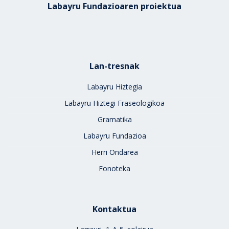
Labayru Fundazioaren proiektua
Lan-tresnak
Labayru Hiztegia
Labayru Hiztegi Fraseologikoa
Gramatika
Labayru Fundazioa
Herri Ondarea
Fonoteka
Kontaktua