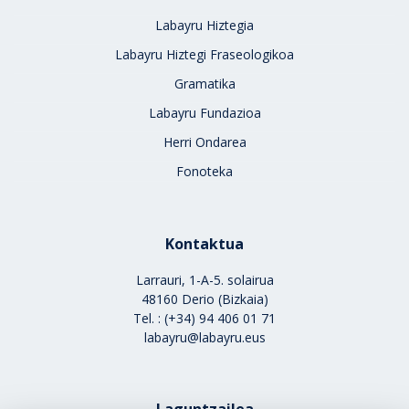
Labayru Hiztegia
Labayru Hiztegi Fraseologikoa
Gramatika
Labayru Fundazioa
Herri Ondarea
Fonoteka
Kontaktua
Larrauri, 1-A-5. solairua
48160 Derio (Bizkaia)
Tel. : (+34) 94 406 01 71
labayru@labayru.eus
Laguntzailea