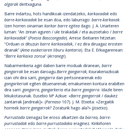
algarak
deritxaguna.
Barre indartsu, hots handikoak izendatzeko,
karkaxadak
edo
barre-karkaxadak
be esan doa, edo laburrago:
barre-karkaxak
.
Izen horren oinarrian
karkar barre egitea
dago. J. A. Uriarteren
luman: “An zirean aguren / ule tirakadak / eta auzoetako /
barre
karkaxadak
” (
Poesia Basccongada
). Arrese Beitiaren hitzetan:
“Orduan oi dituzun
barre karkaxadak
, / ez dira diruagaz erosten
diranak” (
Ama euskeriaren liburu kantaria
). Eta E. Erkiagarenean:
“
Barre karkaixa
zoroa” (
Arranegi
).
Nabarmenkeria agiri daben barre moduak diranean,
barre
gangarrak
be esan daroagu
.Barre gangarrak,
itxurakeriazkoak
izan ohi dira sarri,
gangarra
dan pertsonearenak edo
gangarkeriak
egiten dituenarenak; emakumeen kontura erabilten
dira sarri:
gangarra, gangarkeria
eta
barre gangarra
. Idazle biren
lekukotasunak. Eusebio Mª Azkue: «
Barre gangarrak
/ daukez
zantarrak [andreak]». (
Parnaso
107). J. M. Etxeita: «Zergaitik
horreek
barre gangarrok
? Zoraturik hago ala?» (
Josetxo
).
Purrustada
izenagaz be eroso alkartzen da
barrea, barre-
purrustadak
edo
barre-purrustadaka
eraginez. Kirikiñoren