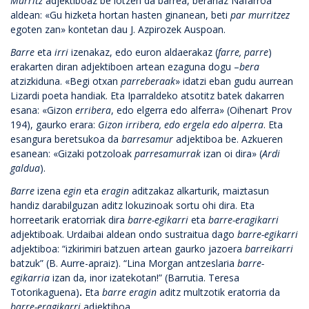
Murritz
adjektiboaz be lotzen da barrea, berariaz Nafarroa
aldean: «Gu hizketa hortan hasten ginanean, beti
par murritzez
egoten zan» kontetan dau J. Azpirozek Auspoan.
Barre
eta
irri
izenakaz, edo euron aldaerakaz (
farre, parre
)
erakarten diran adjektiboen artean ezaguna dogu –
bera
atzizkiduna. «Begi otxan
parreberaak
» idatzi eban gudu aurrean
Lizardi poeta handiak. Eta Iparraldeko atsotitz batek dakarren
esana: «Gizon
erribera
, edo elgerra edo alferra» (Oihenart Prov
194), gaurko erara:
Gizon irribera, edo ergela edo alperra
. Eta
esangura beretsukoa da
barresamur
adjektiboa be. Azkueren
esanean: «Gizaki potzoloak
parresamurrak
izan oi dira» (
Ardi
galdua
).
Barre
izena
egin
eta
eragin
aditzakaz alkarturik, maiztasun
handiz darabilguzan aditz lokuzinoak sortu ohi dira. Eta
horreetarik eratorriak dira
barre-egikarri
eta
barre-eragikarri
adjektiboak. Urdaibai aldean ondo sustraitua dago
barre-egikarri
adjektiboa: “izkirimiri batzuen artean gaurko jazoera
barreikarri
batzuk” (B. Aurre-apraiz). “Lina Morgan antzeslaria
barre-
egikarria
izan da, inor izatekotan!” (Barrutia. Teresa
Totorikaguena)
.
Eta
barre eragin
aditz multzotik eratorria da
barre-eragikarri
adjektiboa.