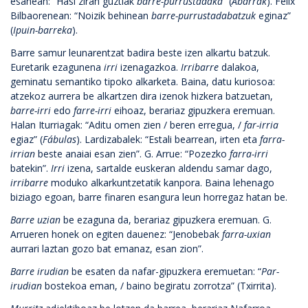
esanean: “Hasi ziran guztiak
barre-purrustadaka
” (
Abarrak
). Felix
Bilbaorenean: “Noizik behinean
barre-purrustadabatzuk
eginaz”
(
Ipuin-barreka
).
Barre samur leunarentzat badira beste izen alkartu batzuk.
Euretarik ezagunena
irri
izenagazkoa.
Irribarre
dalakoa,
geminatu semantiko tipoko alkarketa. Baina, datu kuriosoa:
atzekoz aurrera be alkartzen dira izenok hizkera batzuetan,
barre-irri
edo
farre-irri
eihoaz, berariaz gipuzkera eremuan.
Halan Iturriagak: “Aditu omen zien / beren erregua, /
far-irria
egiaz” (
Fábulas
). Lardizabalek: “Estali bearrean, irten eta
farra-
irrian
beste anaiai esan zien”. G. Arrue: “Pozezko
farra-irri
batekin”.
Irri
izena, sartalde euskeran aldendu samar dago,
irribarre
moduko alkarkuntzetatik kanpora. Baina lehenago
biziago egoan, barre finaren esangura leun horregaz hatan be.
Barre uzian
be ezaguna da, berariaz gipuzkera eremuan. G.
Arrueren honek on egiten dauenez: “Jenobebak
farra-uxian
aurrari laztan gozo bat emanaz, esan zion”.
Barre irudian
be esaten da nafar-gipuzkera eremuetan: “
Par-
irudian
bostekoa eman, / baino begiratu zorrotza” (Txirrita).