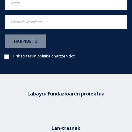
Pribatutasun politika
onartzen dot
Labayru Fundazioaren proiektua
Lan-tresnak