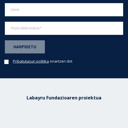
Pribatutasun politika
onartzen dot
Labayru Fundazioaren proiektua