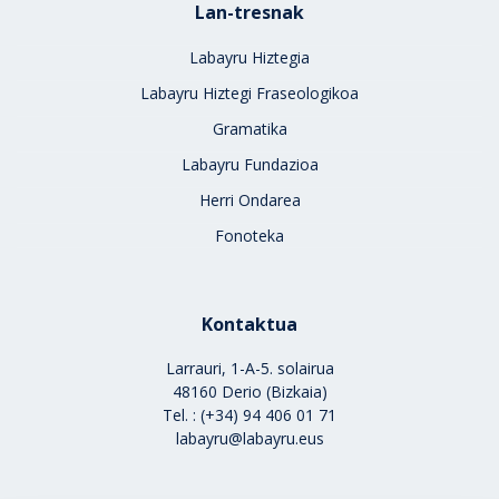
Lan-tresnak
Labayru Hiztegia
Labayru Hiztegi Fraseologikoa
Gramatika
Labayru Fundazioa
Herri Ondarea
Fonoteka
Kontaktua
Larrauri, 1-A-5. solairua
48160 Derio (Bizkaia)
Tel. : (+34) 94 406 01 71
labayru@labayru.eus