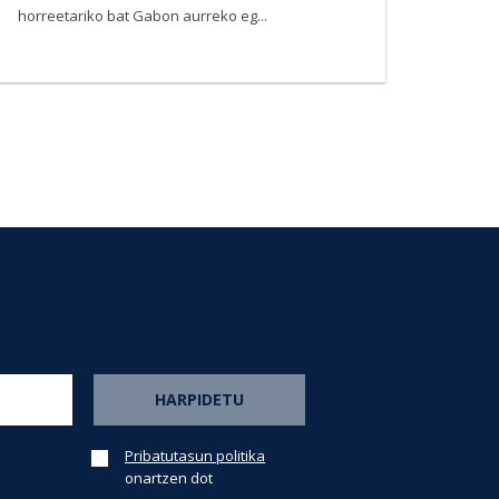
horreetariko bat Gabon aurreko eg...
Pribatutasun politika
onartzen dot