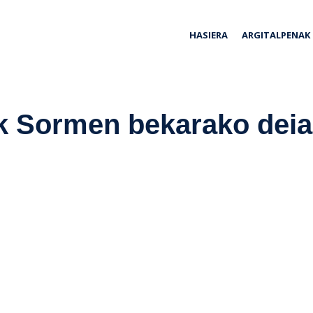
ria
HASIERA
ARGITALPENAK
 Sormen bekarako deia