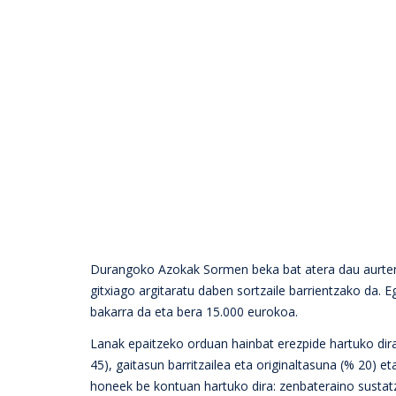
Durangoko Azokak Sormen beka bat atera dau aurten, l
gitxiago argitaratu daben sortzaile barrientzako da. 
bakarra da eta bera 15.000 eurokoa.
Lanak epaitzeko orduan hainbat erezpide hartuko dira
45), gaitasun barritzailea eta originaltasuna (% 20)
honeek be kontuan hartuko dira: zenbateraino sustatz