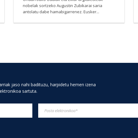
nobelak sortzeko Augustin Zubikarai saria
antolatu dabe hamabigarrenez. Eusker...
rriak jaso nahi badituzu, harpidetu hemen izena
lektronikoa sartuta.