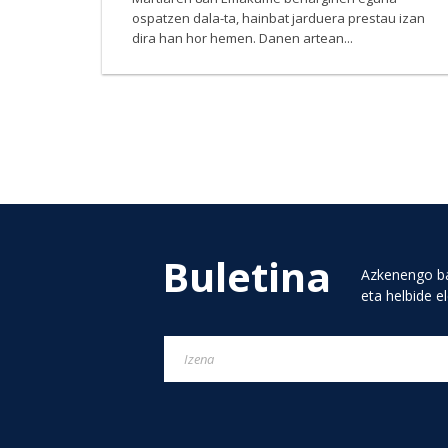
ospatzen dala-ta, hainbat jarduera prestau izan
dira han hor hemen. Danen artean...
Buletina
Azkenengo ba
eta helbide e