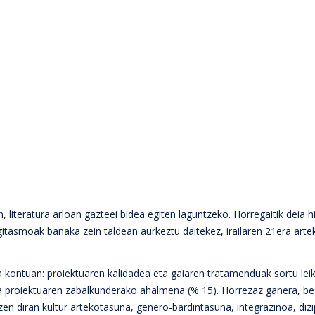
iteratura arloan gazteei bidea egiten laguntzeko. Horregaitik deia hi
Egitasmoak banaka zein taldean aurkeztu daitekez, irailaren 21era art
 kontuan: proiektuaren kalidadea eta gaiaren tratamenduak sortu lei
 eta proiektuaren zabalkunderako ahalmena (% 15). Horrezaz ganera, be
en diran kultur artekotasuna, genero-bardintasuna, integrazinoa, dizi