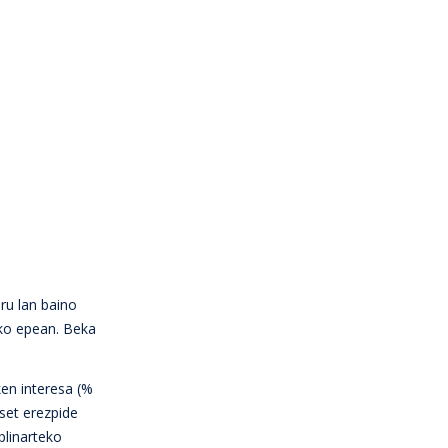
ru lan baino
eko epean. Beka
ken interesa (%
set erezpide
plinarteko