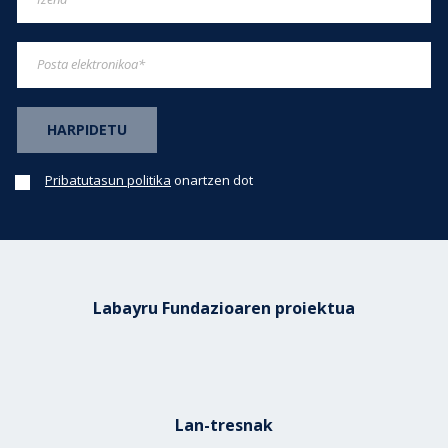
Pribatutasun politika
onartzen dot
Labayru Fundazioaren proiektua
Lan-tresnak