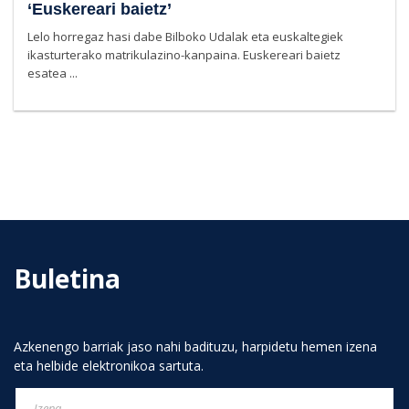
‘Euskereari baietz’
Lelo horregaz hasi dabe Bilboko Udalak eta euskaltegiek
ikasturterako matrikulazino-kanpaina. Euskereari baietz
esatea ...
Buletina
Azkenengo barriak jaso nahi badituzu, harpidetu hemen izena
eta helbide elektronikoa sartuta.