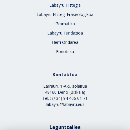
Labayru Hiztegia
Labayru Hiztegi Fraseologikoa
Gramatika
Labayru Fundazioa
Herri Ondarea
Fonoteka
Kontaktua
Larrauri, 1-A-5. solairua
48160 Derio (Bizkaia)
Tel. : (+34) 94 406 01 71
labayru@labayru.eus
Laguntzailea