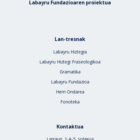
Labayru Fundazioaren proiektua
Lan-tresnak
Labayru Hiztegia
Labayru Hiztegi Fraseologikoa
Gramatika
Labayru Fundazioa
Herri Ondarea
Fonoteka
Kontaktua
Larrauri, 1-A-5. solairua