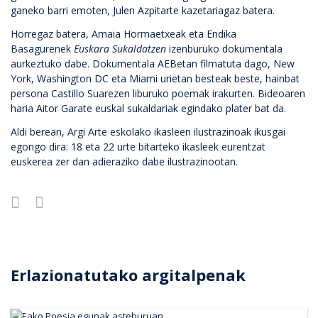
ganeko barri emoten, Julen Azpitarte kazetariagaz batera.
Horregaz batera, Amaia Hormaetxeak eta Endika
Basagurenek
Euskara Sukaldatzen
izenburuko dokumentala
aurkeztuko dabe. Dokumentala AEBetan filmatuta dago, New
York, Washington DC eta Miami urietan besteak beste, hainbat
persona Castillo Suarezen liburuko poemak irakurten. Bideoaren
haria Aitor Garate euskal sukaldariak egindako plater bat da.
Aldi berean, Argi Arte eskolako ikasleen ilustrazinoak ikusgai
egongo dira: 18 eta 22 urte bitarteko ikasleek eurentzat
euskerea zer dan adieraziko dabe ilustrazinootan.
Erlazionatutako argitalpenak