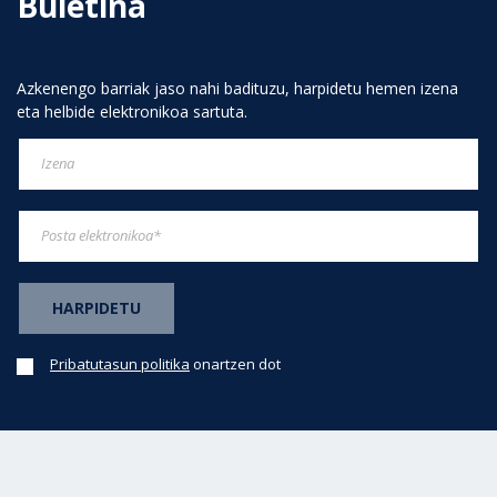
Buletina
Azkenengo barriak jaso nahi badituzu, harpidetu hemen izena
eta helbide elektronikoa sartuta.
Pribatutasun politika
onartzen dot