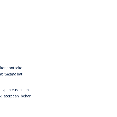
a konpontzeko
a: “
Sikupe
bat
 ezpan euskaldun
ik, aterpean, behar