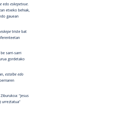
ie
edo
eskepetxue
.
zan etxeko behiak,
 edo gauean
a
eskepe
triste bat
diferenteetan
e sarri-sarri
burua gordetako
oan,
estalbe edo
aberriaren
 Ziburukoa: “Jesus
i urreztatua”