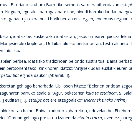
rbea. Bitoriano Uruburu Barrutiko semeak sarri erabili eroiazan
eskep
. Neguan, eguraldi txarragaz batez be, pinudi barruko landan baego
teko, ganadu jatekoa busti barik bertan euki egien, endemas neguan,
betan, idatziz be. Euskerazko idatzietan, Jesus umearen jaiotza-leku
 Marijesietako kopletan, Urdaibai aldeko bertsinoetan, testu aldaera 
n jaiolekua.
ilen berbea. Idatzizko tradizinoan be ondo sustraitua. Baina berbaz b
in pertsonentzako. Kirikiñoren idatziz: “Arginek udan euzkitik euren 
rpetxu bat
eginda dauko” (Abarrak II).
 hizkeretan gehiago beharbada. Ubillosen hitzez: “Belenen ondoan zeg
ezagunaren barruko esaldia: “Agur, pekatarien
kaia ta estalpea
”. S. Sal
…] euditan […],
estalpe bat
ere etzegoalako” (
Neronek tirako nizkin
).
rtaldekoetan baino. Baina tradizino zaharrekoa, edozelan be. Etxeberri
rio: “Orduan gehiago prezatua izanen da
etxola txarra
, ezen ez jaureg