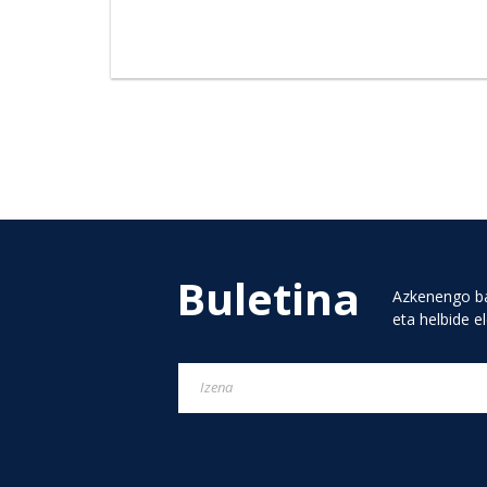
Buletina
Azkenengo ba
eta helbide e