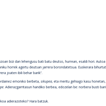
zoan bizi dan lehengusu bati batu deutso, hurrean, esaldi hori. Auto
kaniku horrek agertu deutsan jarrera borondatetsua. Euskerara bihurtut
a joaten ibili behar barik”.
 ordainez emoniko berbeta,
sikupea,
eta meritu gehiago kasu honetan,
upe
. Adierazgarritasun handiko berbea, edozelan be: norbera busti bar
ekoa adierazoteko? Hara batzuk.