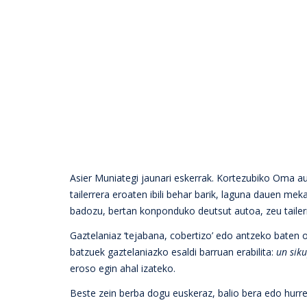
Asier Muniategi jaunari eskerrak. Kortezubiko Oma au
tailerrera eroaten ibili behar barik, laguna dauen me
badozu, bertan konponduko deutsut autoa, zeu tailerrer
Gaztelaniaz ‘tejabana, cobertizo’ edo antzeko baten
batzuek gaztelaniazko esaldi barruan erabilita:
un sik
eroso egin ahal izateko.
Beste zein berba dogu euskeraz, balio bera edo hurr