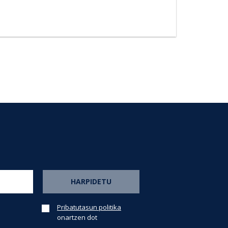
Pribatutasun politika
onartzen dot