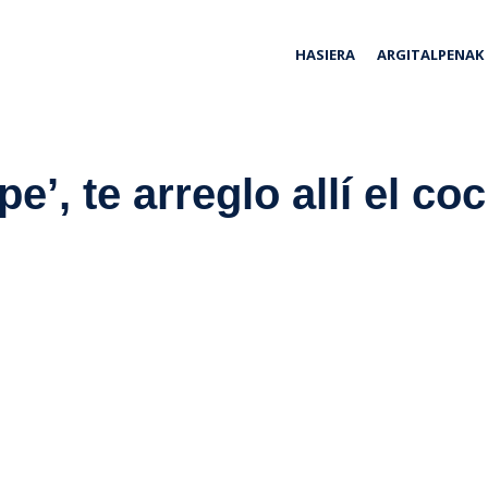
ria
HASIERA
ARGITALPENAK
pe’, te arreglo allí el co