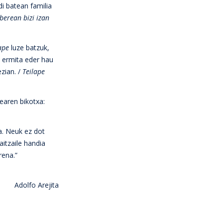
i batean familia
 berean bizi izan
ape
luze batzuk,
 ermita eder hau
ezian. /
Teilape
earen bikotxa:
a. Neuk ez dot
aitzaile handia
rena.”
Adolfo Arejita