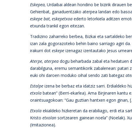
Eskepea,
Urdaibai aldean hondino be bizirik dirauen be
Gehienbat, ganaduentzako aterpea landan edo basoan
eskepe bat, eskepetxoa
ederto letorkiela aditzen emo
etxunda trankil egon eitezan.
Tradizino zaharreko berbea, Bizkai eta sartaldeko ber
izan zala gogorazoteko behin baino sarriago agiri da.
irakurri dot
eskepe
izenagaz izentautako Jesus umeare
Aterpe, aterpea
dogu beharbada zabal eta hedatuen dab
darabilguna, eremu semantikorik zabalenean: patari ze
euki ohi daroen moduko oihal sendo zati bategaz
ate
Estalpe
izena be berbaz eta idatziz sarri. Erdialdeko
etxola
batean” (Berri-ekarlea). Ama Birjinaren kantu 
oraintsuagokoan: “Gau guztian hantxen egon ginan, [
Etxola
ekialdeko hizkeretan da erabiliago, erdi eta sa
Kristo
etxolan
sortzearen gainean noela” (Noelak). Xu
(Imitazionea).