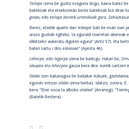
Teilape
izena be guztiz ezaguna dogu, baina batez be 
batekoak eta etxekonean beste batekoak bizi diran kas
ginan,
edo
teilape beretik urtenikoak gara
. Zehaztasu
Berez, etxetik aparte dan ‘eskepe’ bati be esan izan 
arazo guztiak egiteko, ta eguraldi txarretan abereak
idikitzeko aukeratu diguten eguna” (Antz 57). Eta berts
baten sartu / diru eskasian” (Ayesta 46).
Lehorpe,
edo
legorpe
izena be badogu. Hatan be, Om
sikupea
eta
lehorpea
gauza bera dira: euririk sartzen 
Olabe
izen bakanagoa be badakar Azkuek, gaztelaniaz
egundo entzun
olabe
izena berbaz. Idatziz, ostera, E.
bera: “Etxe osoa ta alboko
olabea
” (Arranegi). “Txirr
(Batetik.Bestera).