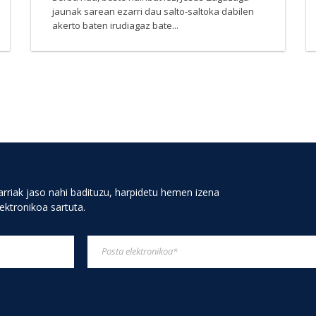
jaunak sarean ezarri dau salto-saltoka dabilen
akerto baten irudiagaz bate...
rriak jaso nahi badituzu, harpidetu hemen izena
lektronikoa sartuta.