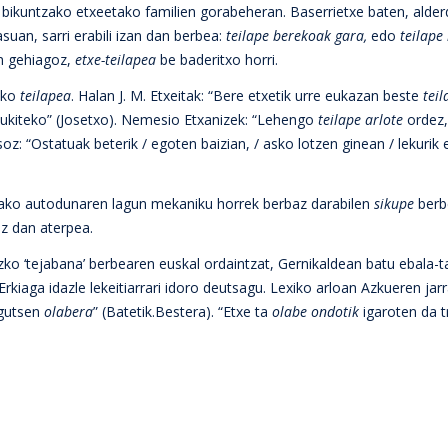
bikuntzako etxeetako familien gorabeheran. Baserrietxe baten, alderd
uan, sarri erabili izan dan berbea:
teilape berekoak gara,
edo
teilape
n gehiagoz,
etxe-teilapea
be baderitxo horri.
jako
teilapea
. Halan J. M. Etxeitak: “Bere etxetik urre eukazan beste
teil
 eukiteko” (Josetxo). Nemesio Etxanizek: “Lehengo
teilape arlote
ordez,
oz: “Ostatuak beterik / egoten baizian, / asko lotzen ginean / lekurik 
ako autodunaren lagun mekaniku horrek berbaz darabilen
sikupe
berb
ez dan aterpea.
ko ‘tejabana’ berbearen euskal ordaintzat, Gernikaldean batu ebala-t
 Erkiaga idazle lekeitiarrari idoro deutsagu. Lexiko arloan Azkueren jarr
ingutsen
olabera
” (Batetik.Bestera). “Etxe ta
olabe ondotik
igaroten da t