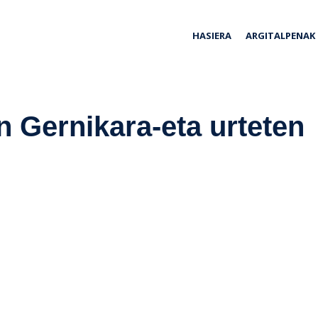
ria
HASIERA
ARGITALPENAK
n Gernikara-eta urteten