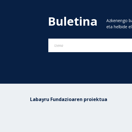
Buletina
Azkenengo ba
eta helbide e
Labayru Fundazioaren proiektua