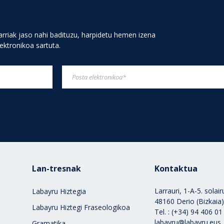
rriak jaso nahi badituzu, harpidetu hemen izena
lektronikoa sartuta.
Lan-tresnak
Kontaktua
Larrauri, 1-A-5. solai
Labayru Hiztegia
48160 Derio (Bizkaia
Labayru Hiztegi Fraseologikoa
Tel. : (+34) 94 406 01
labayru@labayru.eus
Gramatika