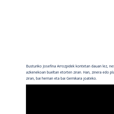
Busturiko Josefina Arrozpidek kontetan dauan lez, n
azkenekoan bueltan etorten ziran. Han, zinera edo pl
ziran, bai herrian eta bai Gernikara joateko.