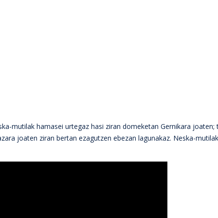
eska-mutilak hamasei urtegaz hasi ziran domeketan Gernikara joaten; 
azara joaten ziran bertan ezagutzen ebezan lagunakaz. Neska-mutilak 