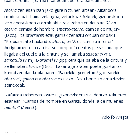
txantxarduna” (
RS
168); kanpotik eder eta barrutik arlote.
Atorra
zeri esan izan jako gure hiztunen artean? Alkandora
moduko bat, baina zelangoa, zetarikoa? Azkuek, gizonezkoen
zein andrazkoen atorrak ohi dirala zehazten deusku:
Gizon-
atorra,
camisa de hombre.
Emazte-atorra,
camisa de mujer»
(Dicc.). Eta
atorraren
ezaugarriak zehaztu orduan dinosku:
“Propiamente hablando,
atorra,
en V, es ‘camisa inferior’.
Antiguamente la camisa se componía de dos piezas: una que
llegaba del cuello a la cintura y se llamaba
sakota
(V-m),
samatilla
(V-m),
txaramel
(V-gip); otra que bajaba de la cintura y
se llamaba
atorra
» (Dicc.). Lazarraga arabar poeta goiztarrak
kantatzen dau kopla baten: “Banekike goruetan / gonearekin
atorrea
”,
gonea
eta
atorrea
esateko. Kasu honetan emaztekien
soinekoak.
Nafarroa Beherean, ostera, gizonezkoenari ei deritxo Azkueren
esanean: “Camisa de hombre en Garazi, donde la de mujer es
mantar
” (
Apend
.).
Adolfo Arejita