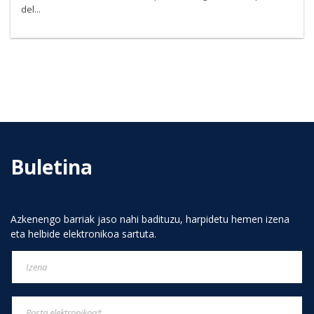
del...
Buletina
Azkenengo barriak jaso nahi badituzu, harpidetu hemen izena
eta helbide elektronikoa sartuta.