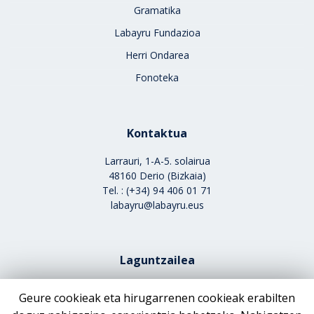
Gramatika
Labayru Fundazioa
Herri Ondarea
Fonoteka
Kontaktua
Larrauri, 1-A-5. solairua
48160 Derio (Bizkaia)
Tel. : (+34) 94 406 01 71
labayru@labayru.eus
Laguntzailea
Geure cookieak eta hirugarrenen cookieak erabilten