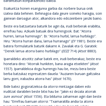
bardintasun-konparazinoko balioa.
Esakuntza honen esangurea garbia da: norbere burua onik
izatea dala behinen. Behinagoa dala geure soineko haragia, soin
gainean daroagun ator, alkandora edo edozeinbere janzki baino.
Beste era batzuetara baturik be agiri da, irudi berberak erabilita,
errefrau hau. Azkuek batuak dira hurrengook. Bat: “Atorra
hurren, larrua hurrenago”. Bi: “Atorra hurbil, larrua hurbilago”.
Hiru: “Atorra hurran dana, larrua hurranago” (
EY
1981). Beste era
batera formulaturik baturik dakarre A. Zavalak eta G. Garatek:
“Denek larrua atorra baino hurbilago” (
EEZZ
714) (
Atsot
8883).
Iparraldeko atsotitz zahar batek ere, irudi berberakaz, beste era
honetara dino: “Atorrak hunkiten, bana aragia etxekiten” (
Atsot
1557). Iparraldekoa dogu hurrengo hau be, mezu bera beste
berba batzukaz espresatzen dauela: “Auziaren buruan galtzalea
larru gorri, irabazlea atorra has” (
Atsot
1670).
Bide batez gogoratzekoa da
atorra
mintzagai daben edo
iruditzat darabilen beste bitxi hau be: “Jakin ez dezala atorrak
zure asmoa” (
Atsot
1556). Eta bilduma zaharrean agiri dan beste
hau: “Errefrau barruan
atorra
: “Txamaratilla andia ta atorra