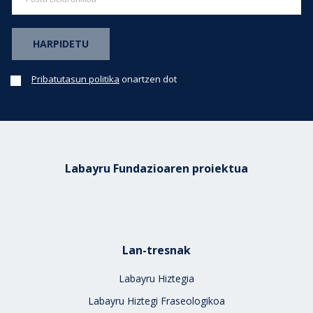
Pribatutasun politika
onartzen dot
Labayru Fundazioaren proiektua
Lan-tresnak
Labayru Hiztegia
Labayru Hiztegi Fraseologikoa