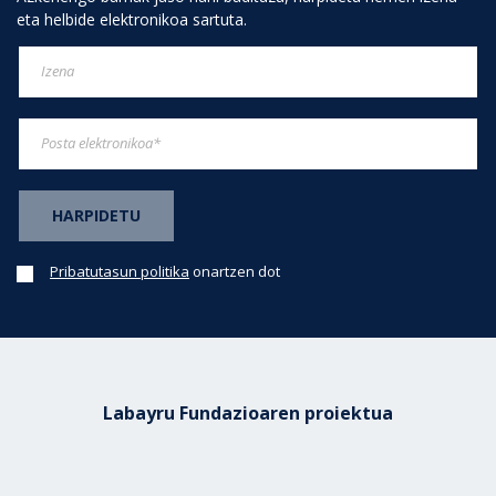
eta helbide elektronikoa sartuta.
Pribatutasun politika
onartzen dot
Labayru Fundazioaren proiektua