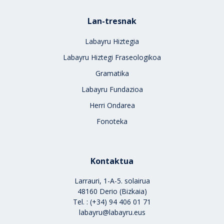
Lan-tresnak
Labayru Hiztegia
Labayru Hiztegi Fraseologikoa
Gramatika
Labayru Fundazioa
Herri Ondarea
Fonoteka
Kontaktua
Larrauri, 1-A-5. solairua
48160 Derio (Bizkaia)
Tel. : (+34) 94 406 01 71
labayru@labayru.eus