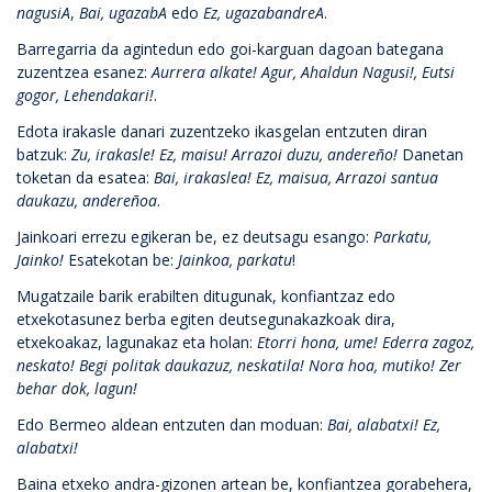
nagusiA
,
Bai, ugazabA
edo
Ez, ugazabandreA
.
Barregarria da agintedun edo goi-karguan dagoan bategana
zuzentzea esanez:
Aurrera alkate! Agur, Ahaldun Nagusi!, Eutsi
gogor, Lehendakari!
.
Edota irakasle danari zuzentzeko ikasgelan entzuten diran
batzuk:
Zu, irakasle! Ez, maisu! Arrazoi duzu, andereño!
Danetan
toketan da esatea:
Bai, irakaslea! Ez, maisua, Arrazoi santua
daukazu, andereñoa
.
Jainkoari errezu egikeran be, ez deutsagu esango:
Parkatu,
Jainko!
Esatekotan be:
Jainkoa, parkatu
!
Mugatzaile barik erabilten ditugunak, konfiantzaz edo
etxekotasunez berba egiten deutsegunakazkoak dira,
etxekoakaz, lagunakaz eta holan:
Etorri hona, ume! Ederra zagoz,
neskato! Begi politak daukazuz, neskatila! Nora hoa, mutiko! Zer
behar dok, lagun!
Edo Bermeo aldean entzuten dan moduan:
Bai, alabatxi! Ez,
alabatxi!
Baina etxeko andra-gizonen artean be, konfiantzea gorabehera,