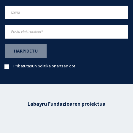
Pribatutasun politika
onartzen dot
Labayru Fundazioaren proiektua