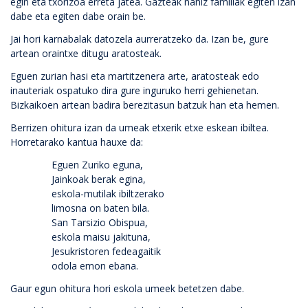
egin eta txorizoa erreta jatea. Gazteak nahiz familiak egiten izan
dabe eta egiten dabe orain be.
Jai hori karnabalak datozela aurreratzeko da. Izan be, gure
artean oraintxe ditugu aratosteak.
Eguen zurian hasi eta martitzenera arte, aratosteak edo
inauteriak ospatuko dira gure inguruko herri gehienetan.
Bizkaikoen artean badira berezitasun batzuk han eta hemen.
Berrizen ohitura izan da umeak etxerik etxe eskean ibiltea.
Horretarako kantua hauxe da:
Eguen Zuriko eguna,
Jainkoak berak egina,
eskola-mutilak ibiltzerako
limosna on baten bila.
San Tarsizio Obispua,
eskola maisu jakituna,
Jesukristoren fedeagaitik
odola emon ebana.
Gaur egun ohitura hori eskola umeek betetzen dabe.