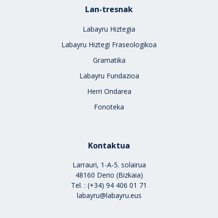
Lan-tresnak
Labayru Hiztegia
Labayru Hiztegi Fraseologikoa
Gramatika
Labayru Fundazioa
Herri Ondarea
Fonoteka
Kontaktua
Larrauri, 1-A-5. solairua
48160 Derio (Bizkaia)
Tel. : (+34) 94 406 01 71
labayru@labayru.eus