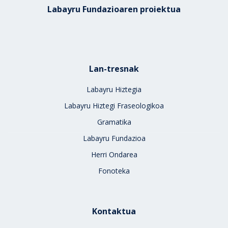
Labayru Fundazioaren proiektua
Lan-tresnak
Labayru Hiztegia
Labayru Hiztegi Fraseologikoa
Gramatika
Labayru Fundazioa
Herri Ondarea
Fonoteka
Kontaktua