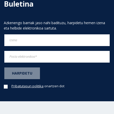
Buletina
Azkenengo barriak jaso nahi badituzu, harpidetu hemen izena
eta helbide elektronikoa sartuta.
Pribatutasun politika
onartzen dot