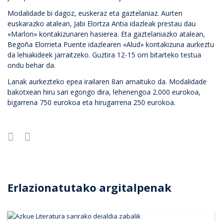
Modalidade bi dagoz, euskeraz eta gaztelaniaz. Aurten
euskarazko atalean, Jabi Elortza Antia idazleak prestau dau
«Marlon» kontakizunaren hasierea. Eta gaztelaniazko atalean,
Begoña Elorrieta Puente idazlearen «Alud» kontakizuna aurkeztu
da lehiakideek jarraitzeko. Guztira 12-15 orri bitarteko testua
ondu behar da.
Lanak aurkezteko epea irailaren 8an amaituko da. Modalidade
bakotxean hiru sari egongo dira, lehenengoa 2.000 eurokoa,
bigarrena 750 eurokoa eta hirugarrena 250 eurokoa.
Erlazionatutako argitalpenak