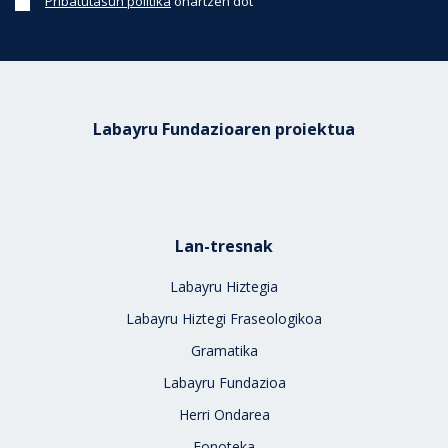
Pribatutasun politika
onartzen dot
Labayru Fundazioaren proiektua
Lan-tresnak
Labayru Hiztegia
Labayru Hiztegi Fraseologikoa
Gramatika
Labayru Fundazioa
Herri Ondarea
Fonoteka