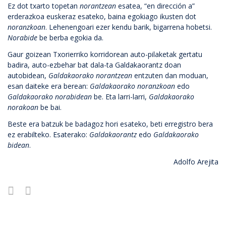
Ez dot txarto topetan
norantzean
esatea, “en dirección a”
erderazkoa euskeraz esateko, baina egokiago ikusten dot
noranzkoan
. Lehenengoari ezer kendu barik, bigarrena hobetsi.
Norabide
be berba egokia da.
Gaur goizean Txorierriko korridorean auto-pilaketak gertatu
badira, auto-ezbehar bat dala-ta Galdakaorantz doan
autobidean,
Galdakaorako norantzean
entzuten dan moduan,
esan daiteke era berean:
Galdakaorako noranzkoan
edo
Galdakaorako norabidean
be. Eta larri-larri,
Galdakaorako
norakoan
be bai.
Beste era batzuk be badagoz hori esateko, beti erregistro bera
ez erabilteko. Esaterako:
Galdakaorantz
edo
Galdakaorako
bidean
.
Adolfo Arejita