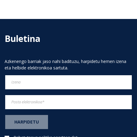
Buletina
Azkenengo barriak jaso nahi badituzu, harpidetu hemen izena
eta helbide elektronikoa sartuta.