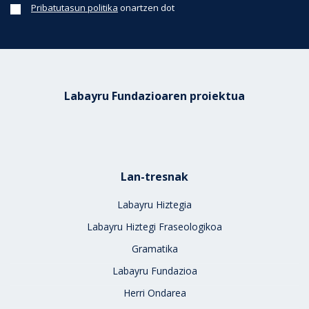
Pribatutasun politika
onartzen dot
Labayru Fundazioaren proiektua
Lan-tresnak
Labayru Hiztegia
Labayru Hiztegi Fraseologikoa
Gramatika
Labayru Fundazioa
Herri Ondarea