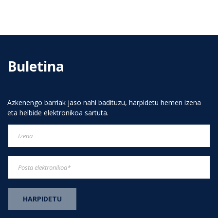
Buletina
Azkenengo barriak jaso nahi badituzu, harpidetu hemen izena
eta helbide elektronikoa sartuta.