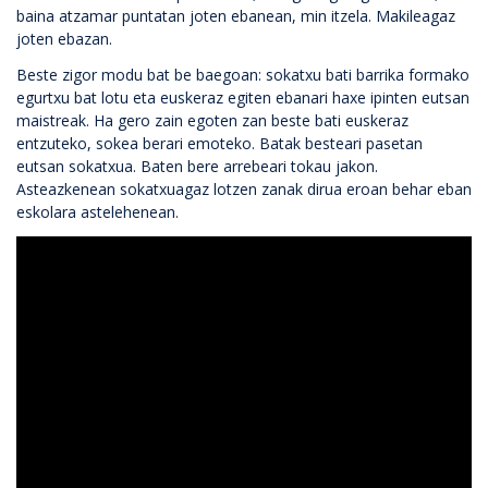
baina atzamar puntatan joten ebanean, min itzela. Makileagaz
joten ebazan.
Beste zigor modu bat be baegoan: sokatxu bati barrika formako
egurtxu bat lotu eta euskeraz egiten ebanari haxe ipinten eutsan
maistreak. Ha gero zain egoten zan beste bati euskeraz
entzuteko, sokea berari emoteko. Batak besteari pasetan
eutsan sokatxua. Baten bere arrebeari tokau jakon.
Asteazkenean sokatxuagaz lotzen zanak dirua eroan behar eban
eskolara astelehenean.