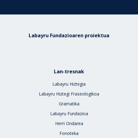
Labayru Fundazioaren proiektua
Lan-tresnak
Labayru Hiztegia
Labayru Hiztegi Fraseologikoa
Gramatika
Labayru Fundazioa
Herri Ondarea
Fonoteka