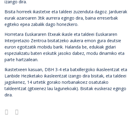
izango dira.
Bisita horreek ikastetxe eta taldeei zuzenduta dagoz. Jarduerak
eurak azaroaren 3tik aurrera egingo dira, baina erreserbak
egiteko epea zabalik dago honezkero.
Horretara Euskararen Etxeak ikasle eta taldeei Euskararen
Interpretazio Zentroa bisitatzeko aukera emon gura deutsie
euron egoitzatik mobidu barik. Halanda be, edukiak gidari
espezializatu baten eskutik jasoko dabez, modu dinamiko eta
parte hartzailean.
Ikastetxeen kasuan, DBH 3-4 eta batxillergoko ikasleentzat eta
Lanbide Heziketako ikasleentzat izango dira bisitak, eta taldeei
jagokenez, 14 urtetik gorako norbanakoez osatutako
taldeentzat (gitxienez lau lagunekoak). Bisitak euskeraz egingo
dira.