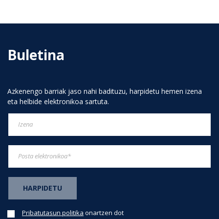
Buletina
Azkenengo barriak jaso nahi badituzu, harpidetu hemen izena
eta helbide elektronikoa sartuta.
Pribatutasun politika
onartzen dot