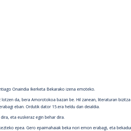
ntiago Onaindia Ikerketa Bekarako izena emoteko.
otzen da, bera Amorotokoa bazan be. Hil zanean, literaturan bizitz
rabagi eban. Ordutik dator 15.era heldu dan deialdia.
 dira, eta euskeraz egin behar dira.
rkezteko epea. Gero epaimahaiak beka nori emon erabagi, eta bekadu