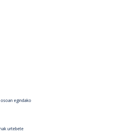
a osoan egindako
nak urtebete