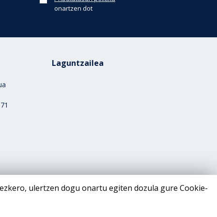
onartzen dot
Laguntzailea
rua
)
 71
ezkero, ulertzen dogu onartu egiten dozula gure Cookie-
Pribatutasun politika
Lege-oharra