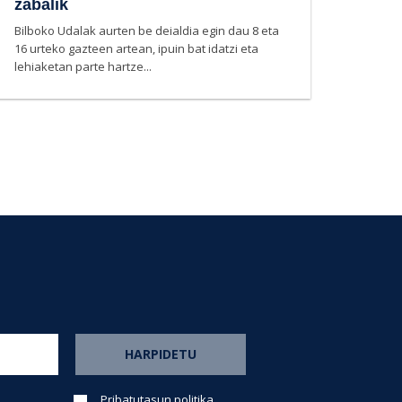
zabalik
Bilboko Udalak aurten be deialdia egin dau 8 eta
16 urteko gazteen artean, ipuin bat idatzi eta
lehiaketan parte hartze...
Pribatutasun politika