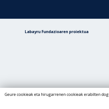
Labayru Fundazioaren proiektua
Geure cookieak eta hirugarrenen cookieak erabilten dog