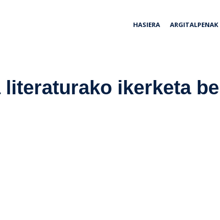
ria
HASIERA
ARGITALPENAK
literaturako ikerketa b