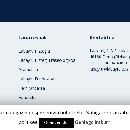
Lan-tresnak
Kontaktua
Larrauri, 1-A-5. solai
Labayru Hiztegia
48160 Derio (Bizkaia
Labayru Hiztegi Fraseologikoa
Tel. : (+34) 94 406 01
labayru@labayru.eus
Gramatika
Labayru Fundazioa
Herri Ondarea
Fonoteka
uz nabigazino-esperientzia hobetzeko. Nabigatzen jarraitu 
politikea.
Gehiago irakurri
Onartzen dot