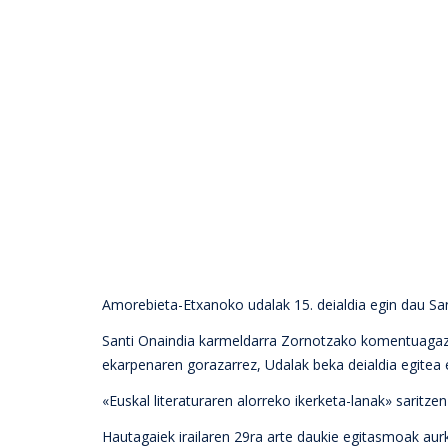
Amorebieta-Etxanoko udalak 15. deialdia egin dau Sa
Santi Onaindia karmeldarra Zornotzako komentuagaz l
ekarpenaren gorazarrez, Udalak beka deialdia egitea e
«Euskal literaturaren alorreko ikerketa-lanak» saritzen
Hautagaiek irailaren 29ra arte daukie egitasmoak au