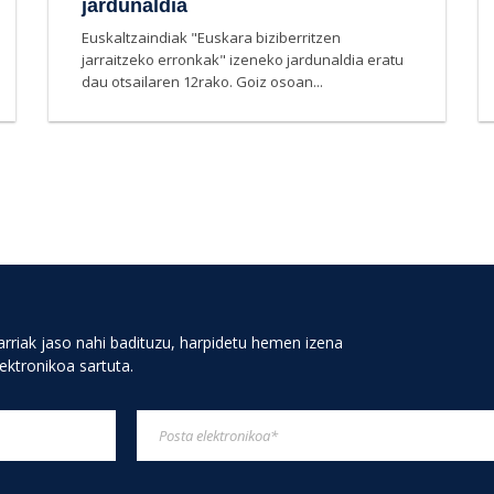
jardunaldia
Euskaltzaindiak "Euskara biziberritzen
jarraitzeko erronkak" izeneko jardunaldia eratu
dau otsailaren 12rako. Goiz osoan...
rriak jaso nahi badituzu, harpidetu hemen izena
lektronikoa sartuta.