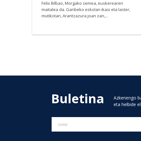
Felix Bilbao, Morgako semea, euskerearen
maitalea da. Ganbeko eskolan ikasi eta laster,
mutikotan, Arantzazura joan zan,...
Buletina
Azkenengo ba
eta helbide e